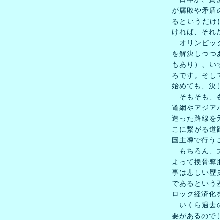
が腐敗や矛盾
るというだけ
ければ、それ
オリンピック
を解決しつつ
もあり）、い
ろです。そし
始めても、決
そもそも、各
道網やアジア
造った路線を
こに繋がる道
国主導で行う
もちろん、大
よって換骨奪
事は悲しい歴
であるという
ロック経済化
いくら過去の
要があるので