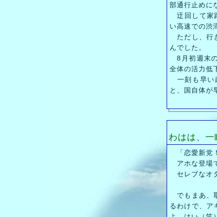
部通行止めに
迂回して家路
い高速での渋
ただし、行き
んでした。
8月初週末の
全体の活力低
一刻も早い政
と、国自体が
わはは、一
「恋愛新党！
アホな登場で
セレブなオタ
でもまあ、取
るわけで、ア
よ、はい（笑