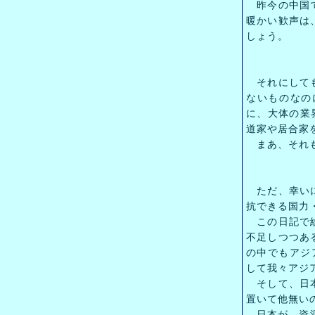
昨今の中国で
暖かい歓声は
しょう。
それにしても
ないものなの
に、大体の業界
道家や居合家
まあ、それも
ただ、幸いに
抗できる国力
この日記で繰
不足しつつあ
の中でもアジ
して我々アジ
そして、日本
置いて他無い
日本が、資源