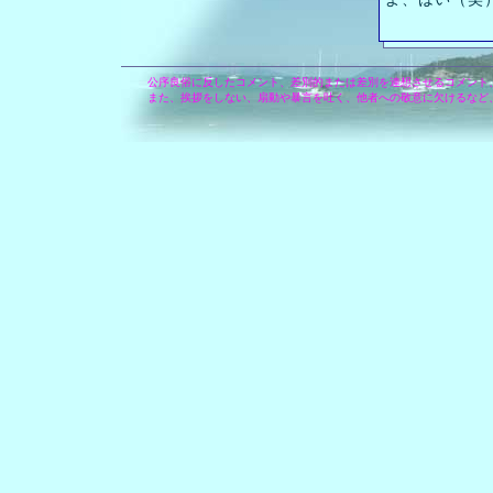
公序良俗に反したコメント、差別的または差別を連想させるコメント
また、挨拶をしない、扇動や暴言を吐く、他者への敬意に欠けるなど