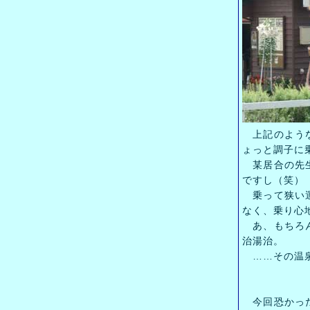
上記のような
ょっと調子に
某居合の先生
ですし（笑）
乗って狭い運
なく、乗り心
あ、もちろん
治湯治。
……その温泉
今回恐かった