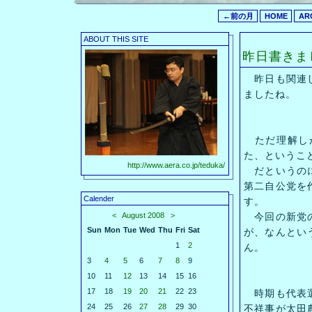
←前の月
HOME
AR
ABOUT THIS SITE
昨日書きま
昨日も関連し
ましたね。
ただ理解しが
た、というこ
http://www.aera.co.jp/teduka/
だというのに
第二自公党を
Calender
す。
<
August 2008
>
今回の新党の
Sun
Mon
Tue
Wed
Thu
Fri
Sat
が、なんとい
1
2
ん。
3
4
5
6
7
8
9
10
11
12
13
14
15
16
17
18
19
20
21
22
23
時期も代表選
24
25
26
27
28
29
30
不祥事が太田