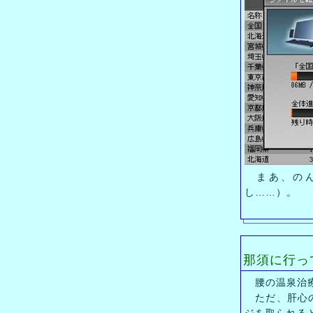
まあ、のん
し……）。
那須に行っ
腰の温泉治療
ただ、肝心の