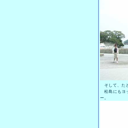
そして、たど
松島にもヨッ
ー。