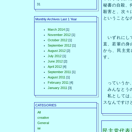
31
秘書の自殺、
殺害と、次々
ということな
Monthly Archives Last 1 Year
March 2014
[1]
November 2012
[1]
いずれにして
October 2012
[1]
直、若輩の身
September 2012
[1]
から、民主党
August 2012
[2]
July 2012
[1]
す。
June 2012
[2]
April 2012
[4]
September 2011
[1]
August 2011
[1]
っていうか、
February 2011
[4]
January 2011
[3]
みんなとうの
私としては、
スなんですけ
CATEGORIES
All
creative
General
iai
民主党代表