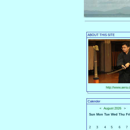
ABOUT THIS SITE
http://www.aera.c
Calender
<
August 2026
>
Sun
Mon
Tue
Wed
Thu
Fri
2
3
4
5
6
7