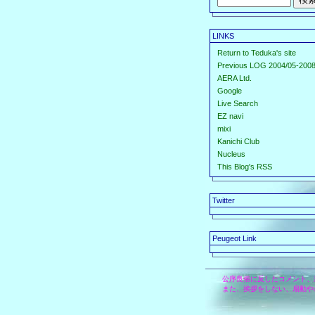
LINKS
Return to Teduka's site
Previous LOG 2004/05-2008
AERA Ltd.
Google
Live Search
EZ navi
mixi
Kanichi Club
Nucleus
This Blog's RSS
Twitter
Peugeot Link
公序良俗に反したコメント、
また、挨拶をしない、扇動や