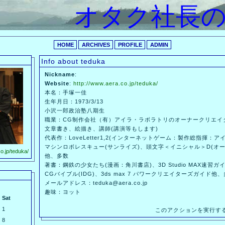
オタク社長
オタク社長
HOME
ARCHIVES
PROFILE
ADMIN
Info about teduka
Nickname
:
Website
:
http://www.aera.co.jp/teduka/
本名：手塚一佳
生年月日：1973/3/13
小沢一郎政治塾八期生
職業：CG制作会社（有）アイラ・ラボラトリのオーナークリエイ
文章書き、絵描き、講師(講演等もします)
代表作：LoveLetter1,2(インターネットゲーム：製作総指揮：ア
マシンロボレスキュー(サンライズ)、頭文字＜イニシャル＞D(オービ
o.jp/teduka/
他、多数
著書：鋼鉄の少女たち(漫画：角川書店)、3D Studio MAX速習ガ
CGバイブル(IDG)、3ds max 7 パワークリエイターズガイド他
メールアドレス：teduka@aera.co.jp
趣味：ヨット
Sat
1
このアクションを実行す
8