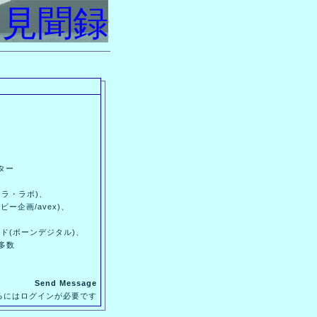
の見聞録
の見聞録
ター
イラ・ラボ)、
ー企画/avex)、
イド(ボーンデジタル)、
、多数
Send Message
るにはログインが必要です