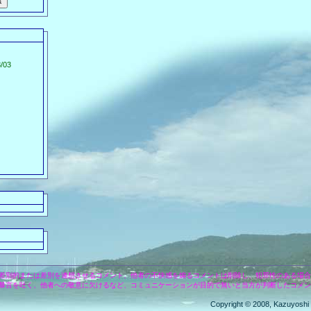
/03
差別的または差別を連想させるコメント、他者の不快感を煽るコメントは削除し、犯罪性のある場合
暴言を吐く、他者への敬意に欠けるなど、コミュニケーションが目的で無いと当方が判断したコメン
Copyright © 2008, Kazuyoshi 