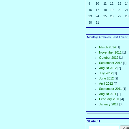
9
10
11
12
13
14
16
17
18
19
20
21
23
24
25
26
27
28
30
31
Monthly Archives Last 1 Year
March 2014
[1]
November 2012
[1]
October 2012
[1]
September 2012
[1]
August 2012
[2]
July 2012
[1]
June 2012
[2]
April 2012
[4]
September 2011
[1]
August 2011
[1]
February 2011
[4]
January 2011
[3]
SEARCH