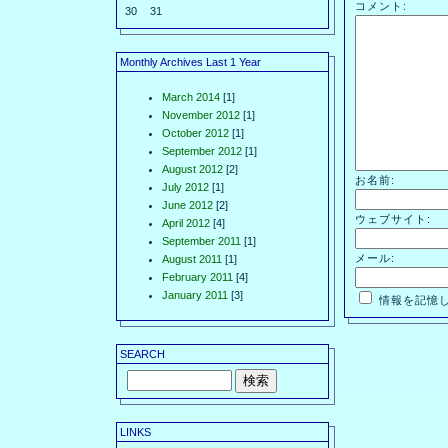
コメント:
30
31
Monthly Archives Last 1 Year
March 2014
[1]
November 2012
[1]
October 2012
[1]
September 2012
[1]
August 2012
[2]
お名前:
July 2012
[1]
June 2012
[2]
ウェブサイト:
April 2012
[4]
September 2011
[1]
メール:
August 2011
[1]
February 2011
[4]
January 2011
[3]
情報を記憶
SEARCH
LINKS