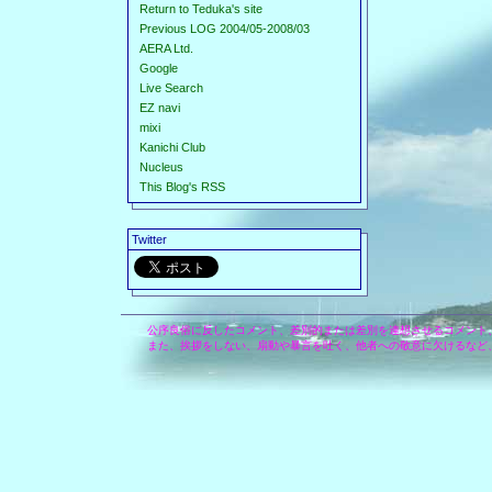
Return to Teduka's site
Previous LOG 2004/05-2008/03
AERA Ltd.
Google
Live Search
EZ navi
mixi
Kanichi Club
Nucleus
This Blog's RSS
Twitter
公序良俗に反したコメント、差別的または差別を連想させるコメント
また、挨拶をしない、扇動や暴言を吐く、他者への敬意に欠けるなど