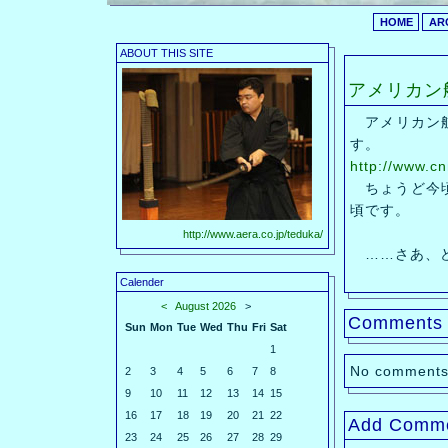
HOME
AR
ABOUT THIS SITE
アメリカン
アメリカン航
す。
http://www.c
ちょうど今頃
頃です。
http://www.aera.co.jp/teduka/
……さあ、
Calender
<
August 2026
>
Comments
Sun
Mon
Tue
Wed
Thu
Fri
Sat
1
No comments
2
3
4
5
6
7
8
9
10
11
12
13
14
15
16
17
18
19
20
21
22
Add Comm
23
24
25
26
27
28
29