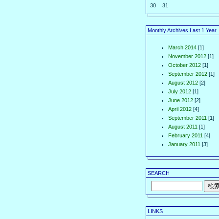
30
31
Monthly Archives Last 1 Year
March 2014
[1]
November 2012
[1]
October 2012
[1]
September 2012
[1]
August 2012
[2]
July 2012
[1]
June 2012
[2]
April 2012
[4]
September 2011
[1]
August 2011
[1]
February 2011
[4]
January 2011
[3]
SEARCH
LINKS