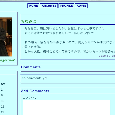
HOME
ARCHIVES
PROFILE
ADMIN
ちなみに
ちなみに、鞄は買いましたが、お盆はずっと仕事です(^^;
すぐには海外には行きませんので、あしからず(^^;
私の場合、急な海外出張が多いので、使えるカバンが手元にない
で買った次第。
しかも大抵、機材などで大荷物ですので、でかいカバンが必要な
2010-08-08
o.jp/teduka/
Comments
No comments yet
Sat
1
Add Comments
8
コメント:
15
22
29