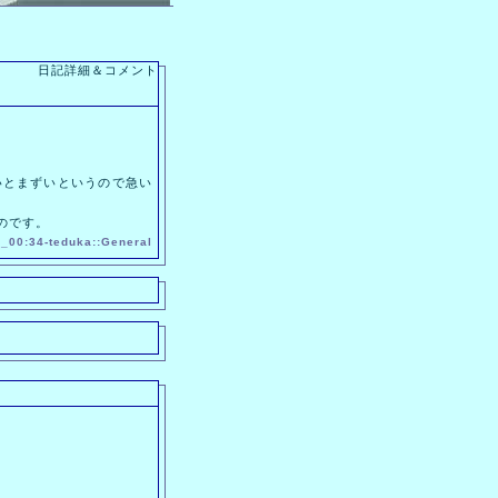
日記詳細＆コメント
とまずいというので急い
のです。
_00:34-
teduka
::
General