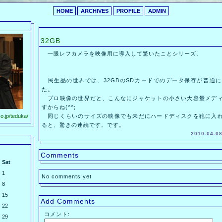
HOME
ARCHIVES
PROFILE
ADMIN
32GB
一眼レフカメラを映像用に導入して驚いたことシリーズ。
民生品の世界では、32GBのSDカードでのデータ保存が普通
た。
プロ映像の世界だと、こんなにジャケットの小さい大容量メディ
すからね(^^;
o.jp/teduka/
同じくらいのサイズの映像でも未だにハードディスクを鞄に入れ
ると、驚きの連続です。です。
2010-04-08
Comments
Sat
1
No comments yet
8
15
Add Comments
22
コメント:
29