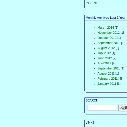
30
31
Monthly Archives Last 1 Year
March 2014
[1]
November 2012
[1]
October 2012
[1]
September 2012
[1]
August 2012
[2]
July 2012
[1]
June 2012
[2]
April 2012
[4]
September 2011
[1]
August 2011
[1]
February 2011
[4]
January 2011
[3]
SEARCH
LINKS