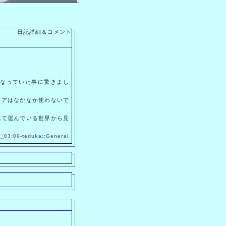
日記詳細＆コメント
になっていた事に驚きまし
アはなかなか使わないで
て運んでいる世界から見
_03:06-
teduka
::
General