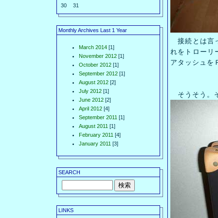
30
31
Monthly Archives Last 1 Year
接続とは言っ
March 2014
[1]
れをトローリ
November 2012
[1]
アタッシュを
October 2012
[1]
September 2012
[1]
August 2012
[2]
July 2012
[1]
そうそう。そ
June 2012
[2]
April 2012
[4]
September 2011
[1]
August 2011
[1]
February 2011
[4]
January 2011
[3]
SEARCH
LINKS