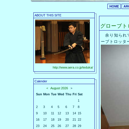
HOME
AR
ABOUT THIS SITE
グローブト
余り知られて
ーブトロッタ
http://www.aera.co.jp/teduka/
Calender
<
August 2026
>
Sun
Mon
Tue
Wed
Thu
Fri
Sat
1
2
3
4
5
6
7
8
9
10
11
12
13
14
15
16
17
18
19
20
21
22
23
24
25
26
27
28
29