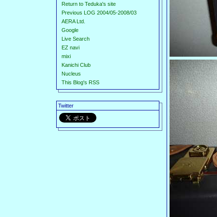
Return to Teduka's site
Previous LOG 2004/05-2008/03
AERA Ltd.
Google
Live Search
EZ navi
mixi
Kanichi Club
Nucleus
This Blog's RSS
Twitter