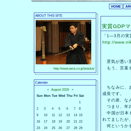
HOME
AR
ABOUT THIS SITE
実質GDP
「1―3月の実
http://www.n
景気が悪い景
もう、言葉
http://www.aera.co.jp/teduka/
Calender
ちなみに、お
<
August 2026
>
成長です。
Sun
Mon
Tue
Wed
Thu
Fri
Sat
その差、なん
1
つまり、年2
2
3
4
5
6
7
8
中国が日本を
9
10
11
12
13
14
15
れてましたが
16
17
18
19
20
21
22
何というかも
23
24
25
26
27
28
29