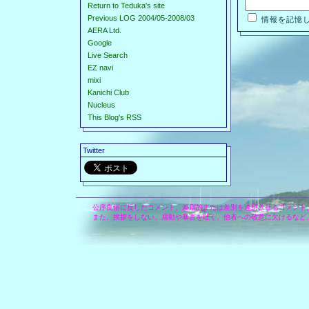
Return to Teduka's site
Previous LOG 2004/05-2008/03
情報を記憶
AERA Ltd.
Google
Live Search
EZ navi
mixi
Kanichi Club
Nucleus
This Blog's RSS
Twitter
公序良俗に反したコメント、差別的または差別を連想させるコメント
また、挨拶をしない、扇動や暴言を吐く、他者への敬意に欠けるなど