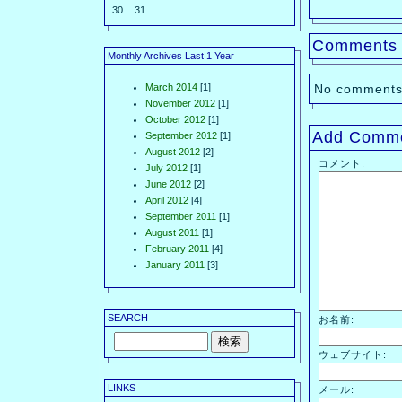
30
31
Comments
Monthly Archives Last 1 Year
March 2014
[1]
No comments
November 2012
[1]
October 2012
[1]
Add Comm
September 2012
[1]
August 2012
[2]
コメント:
July 2012
[1]
June 2012
[2]
April 2012
[4]
September 2011
[1]
August 2011
[1]
February 2011
[4]
January 2011
[3]
SEARCH
お名前:
ウェブサイト:
LINKS
メール: