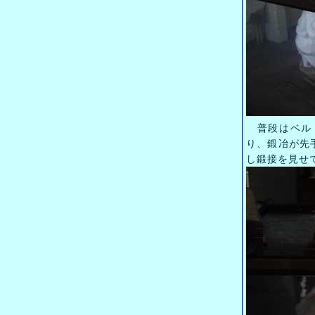
普段はベルト
り、鍛冶が先
し鍛接を見せ