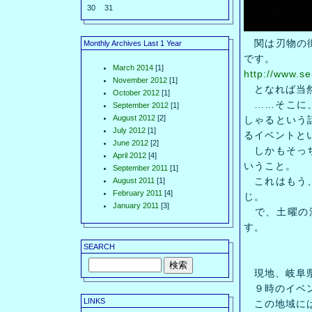
30
31
関は刃物の街
Monthly Archives Last 1 Year
です。
March 2014
[1]
http://www.se
November 2012
[1]
となれば当然
October 2012
[1]
……そこに、
September 2012
[1]
August 2012
[2]
しゃるという
July 2012
[1]
るイベントと
June 2012
[2]
しかもそっち
April 2012
[4]
いうこと。
September 2011
[1]
これはもう、
August 2011
[1]
February 2011
[4]
じ。
January 2011
[3]
で、土曜の深
す。
SEARCH
現地、岐阜県
９時のイベン
LINKS
この地域には