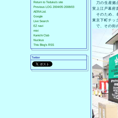
Return to Teduka's site
刀の生産拠点
Previous LOG 2004/05-2008/03
実上江戸幕府
AERA Ltd.
そのため、名
Google
東京下町チッ
Live Search
で、その街の
EZ navi
mixi
Kanichi Club
Nucleus
This Blog's RSS
Twitter