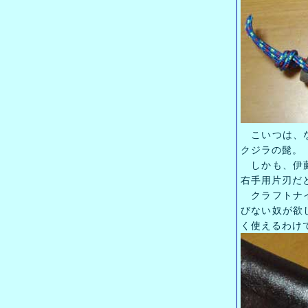
こいつは、な
クジラの髭。
しかも、伊藤
右手用片刃だ
クラフトナイ
びない奴が欲
く使えるわけ