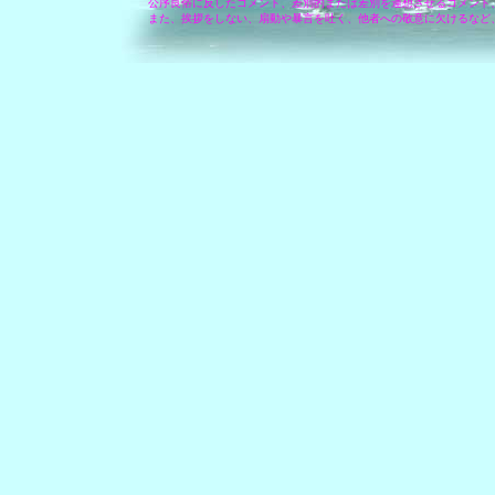
公序良俗に反したコメント、差別的または差別を連想させるコメント
また、挨拶をしない、扇動や暴言を吐く、他者への敬意に欠けるなど