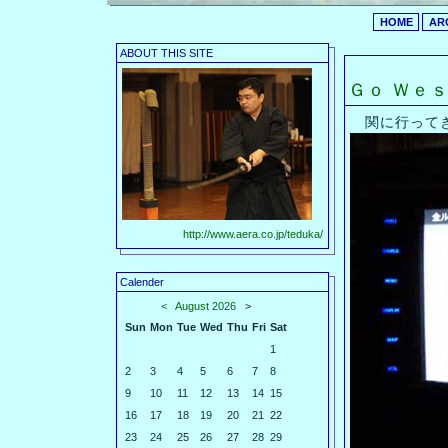
HOME
AR
ABOUT THIS SITE
Ｇｏ Ｗｅｓｔ 
関に行って
http://www.aera.co.jp/teduka/
Calender
<
August 2026
>
Sun
Mon
Tue
Wed
Thu
Fri
Sat
1
2
3
4
5
6
7
8
9
10
11
12
13
14
15
16
17
18
19
20
21
22
23
24
25
26
27
28
29