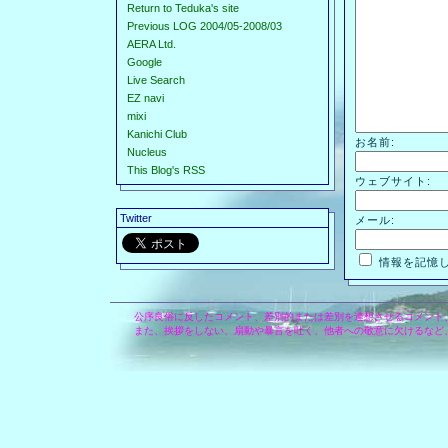
Return to Teduka's site
Previous LOG 2004/05-2008/03
AERA Ltd.
Google
Live Search
EZ navi
mixi
Kanichi Club
お名前:
Nucleus
This Blog's RSS
ウェブサイト:
Twitter
メール:
情報を記憶
公序良俗に反したコメント、差別的または差別を連想させるコメント
また、挨拶をしない、扇動や暴言を吐く、他者への敬意に欠けるなど