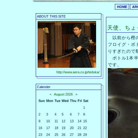
HOME
AR
ABOUT THIS SITE
天使、ちょ
以前から樫の
フロイグ・ボ
りすぎたので瓶
ボトル1本半
です。
http://www.aera.co.jp/teduka/
Calender
<
August 2026
>
Sun
Mon
Tue
Wed
Thu
Fri
Sat
1
2
3
4
5
6
7
8
9
10
11
12
13
14
15
16
17
18
19
20
21
22
23
24
25
26
27
28
29