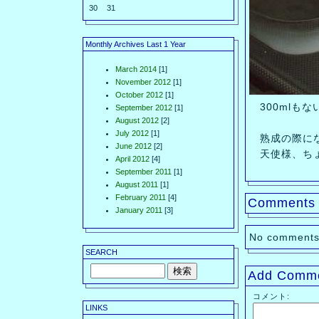
30
31
Monthly Archives Last 1 Year
March 2014
[1]
November 2012
[1]
October 2012
[1]
300mlもな
September 2012
[1]
August 2012
[2]
July 2012
[1]
熟成の際にな
June 2012
[2]
天使様、ちょ
April 2012
[4]
September 2011
[1]
August 2011
[1]
February 2011
[4]
Comments
January 2011
[3]
No comments
SEARCH
Add Comm
コメント:
LINKS