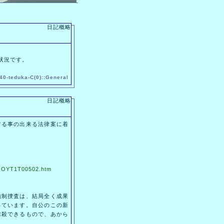
日記概略
状況です。
40-
teduka
-
C(0)
::
General
日記概略
る事の出来る法律案に着
12-OYT1T00502.htm
制捜査は、結局全く成果
っています。自公のこの新
抹殺できるもので、あから