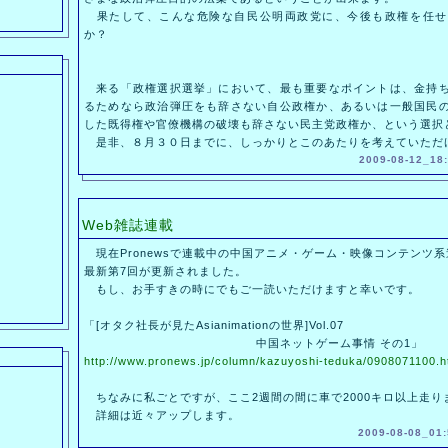
果たして、こんな危険な自民公明両政党に、今後も政権を任せ
か？
来る「政権選択選挙」において、最も重要なポイントは、金持ち
るためなら政治弾圧をも辞さない自公政権か、あるいは一般国民
した既得権や官僚機構の破壊も辞さない民主党政権か、という選択
是非、８月３０日までに、しっかりとこのあたりを考えていただ
2009-08-12_18:
Web雑誌連載
現在Pronewsで連載中の中国アニメ・ゲーム・映像コンテンツ系
最新第7回が更新されました。
もし、お手すきの時にでもご一読いただけますと幸いです。
「[オタク社長が見たAsianimationの世界]Vol.07
中国ネットゲーム事情 その1」
http://www.pronews.jp/column/kazuyoshi-teduka/0908071100.h
ちなみに私ごとですが、ここ2週間の間に車で2000キロ以上走りまし
詳細は近々アップします。
2009-08-08_01: