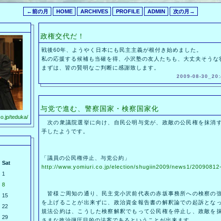
←前の月
HOME
ARCHIVES
PROFILE
ADMIN
次の月→
政権交代だ！
戦後60年、ようやく日本にも民主主義が根付き始めました。
私の応援する候補も当確を得、小沢塾の友人たちも、大丈夫そうな
まずは、皆の賢明なご判断に感謝致します。
2009-08-30_20:
与党で進む、警察国家・検察国家化
o.jp/teduka/
次の衆議院選挙に向け、自民公明与党が、政敵の公民権を抹消す
手したようです。
「議員の公民権停止、与党公約」
Sat
http://www.yomiuri.co.jp/election/shugiin2009/news1/200908
1
8
皆様ご周知の通り、民主党小沢前代表の赤坂事務所への検察の強
15
を上げることが出来ずに、政治資金報告書の解釈論での起訴とな
22
規法公約は、こうした検察解釈でもって公民権を停止し、政敵を
29
さまな政治弾圧目的の法案であるということが出来ます。