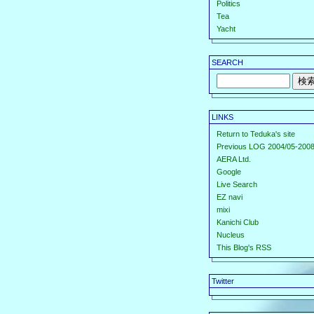
Politics
Tea
Yacht
SEARCH
LINKS
Return to Teduka's site
Previous LOG 2004/05-2008
AERA Ltd.
Google
Live Search
EZ navi
mixi
Kanichi Club
Nucleus
This Blog's RSS
Twitter