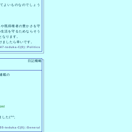
てよいものなのでしょう
や既得権者の豊かさを守
の生活を守るためならそう
となります。
けましたら幸いです。
47-
teduka
-
C(0)
::
Politics
日記概略
連載の
tml
た(^^;
55-
teduka
-
C(0)
::
General