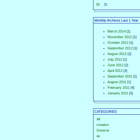
30
31
Monthly Archives Last 1 Year
March 2014
[1]
November 2012
[1]
October 2012
[1]
September 2012
[1]
August 2012
[2]
July 2012
[1]
June 2012
[2]
April 2012
[4]
September 2011
[1]
August 2011
[1]
February 2011
[4]
January 2011
[3]
CATEGORIES
All
creative
General
iai