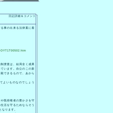
日記詳細＆コメント
る事の出来る法律案に着
12-OYT1T00502.htm
制捜査は、結局全く成果
っています。自公のこの新
抹殺できるもので、あから
てよいものなのでしょう
や既得権者の豊かさを守
の生活を守るためならそう
となります。