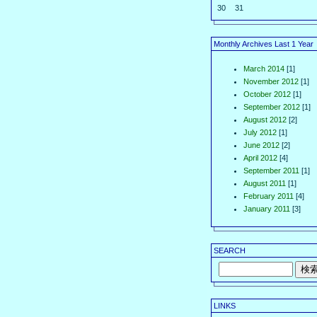
30
31
Monthly Archives Last 1 Year
March 2014
[1]
November 2012
[1]
October 2012
[1]
September 2012
[1]
August 2012
[2]
July 2012
[1]
June 2012
[2]
April 2012
[4]
September 2011
[1]
August 2011
[1]
February 2011
[4]
January 2011
[3]
SEARCH
LINKS