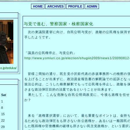
HOME
ARCHIVES
PROFILE
ADMIN
与党で進む、警察国家・検察国家化
次の衆議院選挙に向け、自民公明与党が、政敵の公民権を抹消す
手したようです。
「議員の公民権停止、与党公約」
http://www.yomiuri.co.jp/election/shugiin2009/news1/200908
o.jp/teduka/
皆様ご周知の通り、民主党小沢前代表の赤坂事務所への検察の強
を上げることが出来ずに、政治資金報告書の解釈論での起訴とな
規法公約は、こうした検察解釈でもって公民権を停止し、政敵を
さまな政治弾圧目的の法案であるということが出来ます。
果たして、こんな危険な自民公明両政党に、今後も政権を任せ
Sat
か？
1
8
15
来る「政権選択選挙」において、最も重要なポイントは、金持ち
22
るためなら政治弾圧をも辞さない自公政権か、あるいは一般国民
した既得権や官僚機構の破壊も辞さない民主党政権か、という選択
29