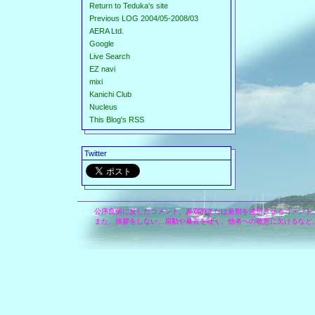
Return to Teduka's site
Previous LOG 2004/05-2008/03
AERA Ltd.
Google
Live Search
EZ navi
mixi
Kanichi Club
Nucleus
This Blog's RSS
Twitter
公序良俗に反したコメント、差別的または差別を連想させるコメント
また、挨拶をしない、扇動や暴言を吐く、他者への敬意に欠けるなど