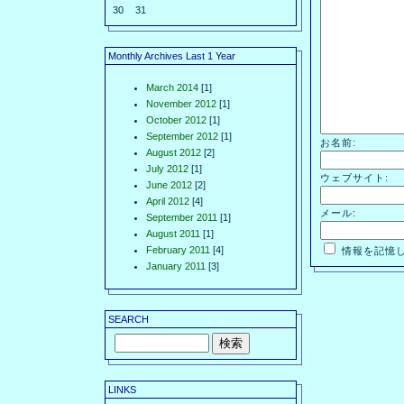
30
31
Monthly Archives Last 1 Year
March 2014
[1]
November 2012
[1]
October 2012
[1]
September 2012
[1]
お名前:
August 2012
[2]
July 2012
[1]
ウェブサイト:
June 2012
[2]
April 2012
[4]
メール:
September 2011
[1]
August 2011
[1]
February 2011
[4]
情報を記憶
January 2011
[3]
SEARCH
LINKS