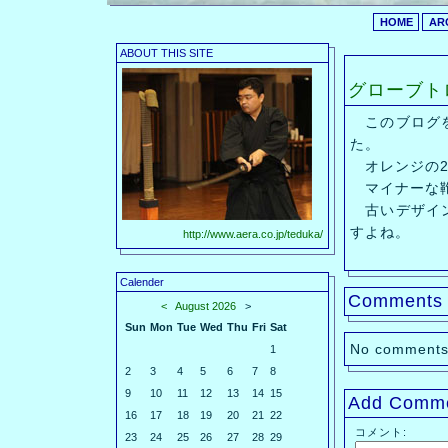
HOME
AR
ABOUT THIS SITE
グローブト
このブログを
た。
オレンジの2
マイナーな鞄
古いデザイン
すよね。
http://www.aera.co.jp/teduka/
Calender
Comments
<
August 2026
>
Sun
Mon
Tue
Wed
Thu
Fri
Sat
No comments
1
2
3
4
5
6
7
8
9
10
11
12
13
14
15
Add Comm
16
17
18
19
20
21
22
コメント:
23
24
25
26
27
28
29