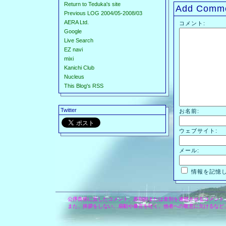
Return to Teduka's site
Add Comm
Previous LOG 2004/05-2008/03
AERA Ltd.
コメント:
Google
Live Search
EZ navi
mixi
Kanichi Club
Nucleus
This Blog's RSS
Twitter
お名前:
ウェブサイト:
メール:
情報を記憶
公序良俗に反したコメント、差別的または差別を連想させるコメント
また、挨拶をしない、扇動や暴言を吐く、他者への敬意に欠けるなど