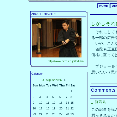
HOME
AR
ABOUT THIS SITE
しかしそれ
それにしても
る一部の広告
いや、こんな
値段も正直国
価格に至って
http://www.aera.co.jp/teduka/
プジョーをラ
思いたい（思
Calender
<
August 2026
>
Sun
Mon
Tue
Wed
Thu
Fri
Sat
Comments
1
2
3
4
5
6
7
8
_
新高丸
9
10
11
12
13
14
15
16
17
18
19
20
21
22
この記事を読
23
24
25
26
27
28
29
踊らされるか