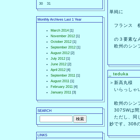
30
31
単純に
Monthly Archives Last 1 Year
フランス 横
March 2014
[1]
November 2012
[1]
の３要素なん
October 2012
[1]
欧州のシンプ
September 2012
[1]
August 2012
[2]
July 2012
[1]
June 2012
[2]
April 2012
[4]
_
teduka
September 2011
[1]
August 2011
[1]
＞新高丸様
February 2011
[4]
いらっしゃ
January 2011
[3]
欧州のシンプ
307SWは
SEARCH
ただし、同じ
妙です。30
LINKS