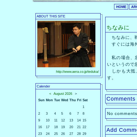
HOME
AR
ABOUT THIS SITE
ちなみに
ちなみに、鞄
すぐには海外
私の場合、急
いというので
しかも大抵、
http://www.aera.co.jp/teduka/
す。
Calender
<
August 2026
>
Comments
Sun
Mon
Tue
Wed
Thu
Fri
Sat
1
No comments
2
3
4
5
6
7
8
9
10
11
12
13
14
15
16
17
18
19
20
21
22
Add Comm
23
24
25
26
27
28
29