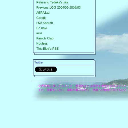
Return to Teduka's site
Previous LOG 2004/05-2008/03
AERA Ltd.
Google
Live Search
EZ navi
mixi
Kanichi Club
Nucleus
This Blog's RSS
Twitter
公序良俗に反したコメント、差別的または差別を連想させるコメント
また、挨拶をしない、扇動や暴言を吐く、他者への敬意に欠けるなど