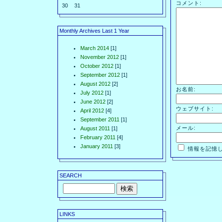
コメント:
30
31
Monthly Archives Last 1 Year
March 2014
[1]
November 2012
[1]
October 2012
[1]
September 2012
[1]
August 2012
[2]
お名前:
July 2012
[1]
June 2012
[2]
ウェブサイト:
April 2012
[4]
September 2011
[1]
メール:
August 2011
[1]
February 2011
[4]
January 2011
[3]
情報を記憶
SEARCH
LINKS