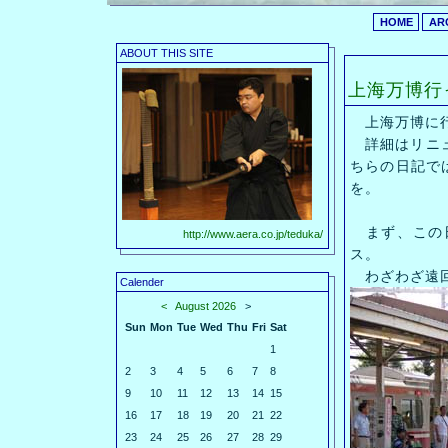
HOME
AR
ABOUT THIS SITE
上海万博行
上海万博に行
詳細はリニ
ちらの日記で
を。
まず、この日
http://www.aera.co.jp/teduka/
ス。
わざわざ遠回り
Calender
<
August 2026
>
Sun
Mon
Tue
Wed
Thu
Fri
Sat
1
2
3
4
5
6
7
8
9
10
11
12
13
14
15
16
17
18
19
20
21
22
23
24
25
26
27
28
29