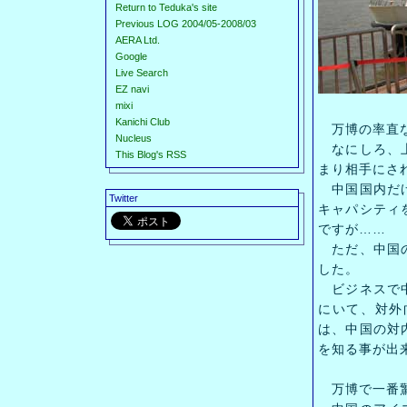
Return to Teduka's site
Previous LOG 2004/05-2008/03
AERA Ltd.
Google
Live Search
EZ navi
mixi
Kanichi Club
万博の率直な
Nucleus
なにしろ、上
This Blog's RSS
まり相手にさ
中国国内だけ
Twitter
キャパシティ
ですが……
ただ、中国の
した。
ビジネスで中
にいて、対外
は、中国の対
を知る事が出
万博で一番驚