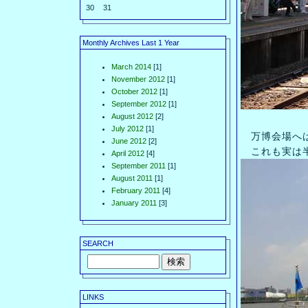
30
31
Monthly Archives Last 1 Year
March 2014
[1]
November 2012
[1]
October 2012
[1]
September 2012
[1]
August 2012
[2]
July 2012
[1]
万博会場へは
June 2012
[2]
これも実は半ば
April 2012
[4]
September 2011
[1]
August 2011
[1]
February 2011
[4]
January 2011
[3]
SEARCH
LINKS