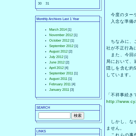
30
31
今度のターゲ
Monthly Archives Last 1 Year
入念な準備の
March 2014
[1]
November 2012
[1]
October 2012
[1]
ちなみに、こ
September 2012
[1]
社が不正行為
August 2012
[2]
また、今回の
July 2012
[1]
局において、過
June 2012
[2]
隠しを含む約5
April 2012
[4]
September 2011
[1]
しています。
August 2011
[1]
February 2011
[4]
January 2011
[3]
「不祥事続き
http://www.c
SEARCH
しかし、なぜ
ません。
LINKS
これらの事件