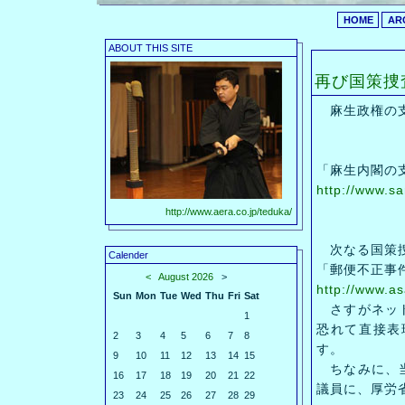
HOME
AR
ABOUT THIS SITE
再び国策捜
麻生政権の支
「麻生内閣の
http://www.s
http://www.aera.co.jp/teduka/
次なる国策捜
Calender
「郵便不正事
<
August 2026
>
http://www.a
Sun
Mon
Tue
Wed
Thu
Fri
Sat
さすがネット
1
恐れて直接表
2
3
4
5
6
7
8
す。
9
10
11
12
13
14
15
ちなみに、当
16
17
18
19
20
21
22
議員に、厚労
23
24
25
26
27
28
29