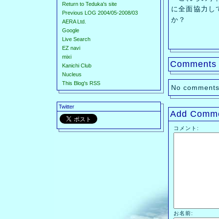
Return to Teduka's site
に全面協力し
Previous LOG 2004/05-2008/03
か？
AERA Ltd.
Google
Live Search
EZ navi
mixi
Comments
Kanichi Club
Nucleus
This Blog's RSS
No comments
Twitter
Add Comm
コメント:
お名前: