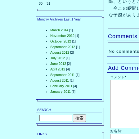
際、というと
30
31
今この瞬間に
な予感があり
Monthly Archives Last 1 Year
March 2014
[1]
Comments
November 2012
[1]
October 2012
[1]
September 2012
[1]
No comments
August 2012
[2]
July 2012
[1]
June 2012
[2]
Add Comm
April 2012
[4]
September 2011
[1]
コメント:
August 2011
[1]
February 2011
[4]
January 2011
[3]
SEARCH
お名前:
LINKS