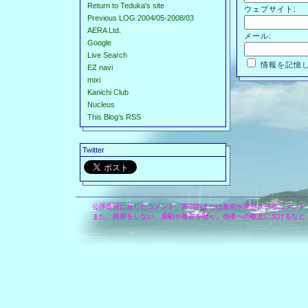
Return to Teduka's site
ウェブサイト:
Previous LOG 2004/05-2008/03
AERA Ltd.
メール:
Google
Live Search
情報を記憶
EZ navi
mixi
Kanichi Club
Nucleus
This Blog's RSS
Twitter
公序良俗に反したコメント、差別的または差別を連想させるコメント
また、挨拶をしない、扇動や暴言を吐く、他者への敬意に欠けるなど