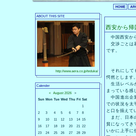
HOME
AR
ABOUT THIS SITE
西安から帰
中国西安から
交渉ごとは若
です。
それにしても
http://www.aera.co.jp/teduka/
愕然とします
生活レベルか
Calender
まっている感
<
August 2026
>
中国進出企業
Sun
Mon
Tue
Wed
Thu
Fri
Sat
での状況を太
1
と口を揃えて
2
3
4
5
6
7
8
まだ、日本の
9
10
11
12
13
14
15
貧になってき
16
17
18
19
20
21
22
いかに上手に
23
24
25
26
27
28
29