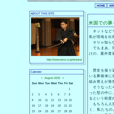
HOME
AR
ABOUT THIS SITE
米国での豚
ネットなどで
私が現地を出
そりゃ知らない
でもまあ、現
けの、案外普
http://www.aera.co.jp/teduka/
歴史を振り返
Calender
いる豚個体に
<
August 2026
>
組み替えが発
Sun
Mon
Tue
Wed
Thu
Fri
Sat
そうなったら
1
った型の中に
2
3
4
5
6
7
8
るという程度
9
10
11
12
13
14
15
もちろん人混
16
17
18
19
20
21
22
く、私たちの
23
24
25
26
27
28
29