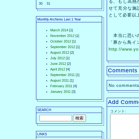
る、もし高熱
30
31
せて充分な施
として必要以
Monthly Archives Last 1 Year
March 2014
[1]
本当に恐いの
November 2012
[1]
October 2012
[1]
「豚から鳥イ
September 2012
[1]
http://www.y
August 2012
[2]
July 2012
[1]
June 2012
[2]
April 2012
[4]
Comments
September 2011
[1]
August 2011
[1]
No comments
February 2011
[4]
January 2011
[3]
Add Comm
SEARCH
コメント:
LINKS