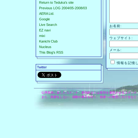
Return to Teduka's site
Previous LOG 2004/05-2008/03
AERA Ltd.
Google
Live Search
お名前:
EZ navi
mixi
ウェブサイト:
Kanichi Club
Nucleus
メール:
This Blog's RSS
情報を記憶
Twitter
公序良俗に反したコメント、差別的または差別を連想させるコメント
また、挨拶をしない、扇動や暴言を吐く、他者への敬意に欠けるなど