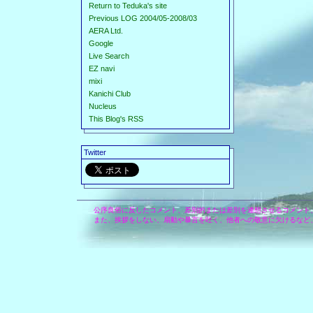
Return to Teduka's site
Previous LOG 2004/05-2008/03
AERA Ltd.
Google
Live Search
EZ navi
mixi
Kanichi Club
Nucleus
This Blog's RSS
Twitter
公序良俗に反したコメント、差別的または差別を連想させるコメント
また、挨拶をしない、扇動や暴言を吐く、他者への敬意に欠けるなど