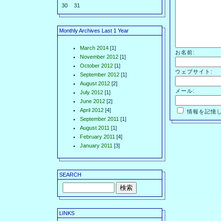
30
31
Monthly Archives Last 1 Year
March 2014
[1]
お名前:
November 2012
[1]
October 2012
[1]
ウェブサイト:
September 2012
[1]
August 2012
[2]
メール:
July 2012
[1]
June 2012
[2]
April 2012
[4]
情報を記憶
September 2011
[1]
August 2011
[1]
February 2011
[4]
January 2011
[3]
SEARCH
LINKS