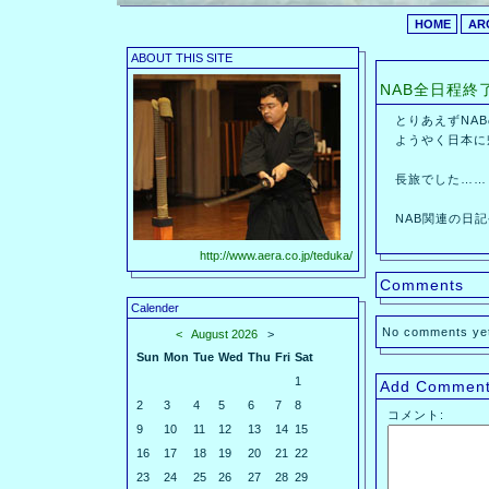
HOME
AR
ABOUT THIS SITE
NAB全日程終
とりあえずNAB
ようやく日本に
長旅でした……
NAB関連の日記
http://www.aera.co.jp/teduka/
Comments
Calender
No comments ye
<
August 2026
>
Sun
Mon
Tue
Wed
Thu
Fri
Sat
1
Add Commen
2
3
4
5
6
7
8
コメント:
9
10
11
12
13
14
15
16
17
18
19
20
21
22
23
24
25
26
27
28
29