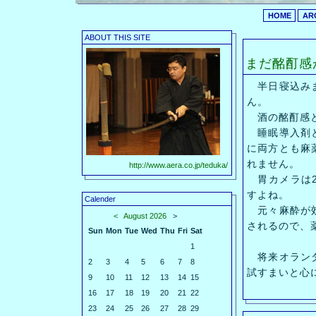
HOME
AR
ABOUT THIS SITE
まだ酩酊感
半日寝込みま
ん。
酒の酩酊感と
睡眠導入剤と
に両方とも麻
れません。
http://www.aera.co.jp/teduka/
胃カメラは2
すよね。
Calender
元々麻酔が効
<
August 2026
>
されるので、
Sun
Mon
Tue
Wed
Thu
Fri
Sat
1
将来オランダ
2
3
4
5
6
7
8
試すまいと心
9
10
11
12
13
14
15
16
17
18
19
20
21
22
23
24
25
26
27
28
29