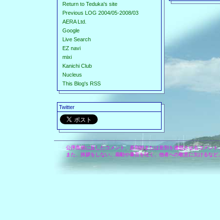
Return to Teduka's site
Previous LOG 2004/05-2008/03
AERA Ltd.
Google
Live Search
EZ navi
mixi
Kanichi Club
Nucleus
This Blog's RSS
Twitter
公序良俗に反したコメント、差別的または差別を連想させるコメント
また、挨拶をしない、扇動や暴言を吐く、他者への敬意に欠けるなど