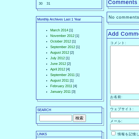
Comments
30
31
No comments
Monthly Archives Last 1 Year
March 2014
[1]
Add Comm
November 2012
[1]
October 2012
[1]
コメント:
September 2012
[1]
August 2012
[2]
July 2012
[1]
June 2012
[2]
April 2012
[4]
September 2011
[1]
August 2011
[1]
February 2011
[4]
January 2011
[3]
お名前:
ウェブサイト:
SEARCH
メール:
LINKS
情報を記憶