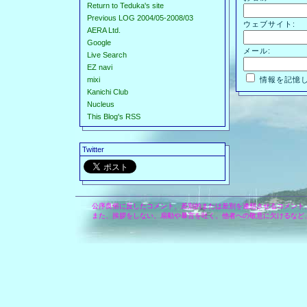
Return to Teduka's site
Previous LOG 2004/05-2008/03
ウェブサイト:
AERA Ltd.
Google
メール:
Live Search
EZ navi
mixi
情報を記憶
Kanichi Club
Nucleus
This Blog's RSS
Twitter
公序良俗に反したコメント、差別的または差別を連想させるコメント
また、挨拶をしない、扇動や暴言を吐く、他者への敬意に欠けるなど