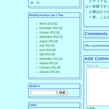
メディアも、
30
31
ない有様です
人権ばかりが
Monthly Archives Last 1 Year
一体、こんな
March 2014
[1]
November 2012
[1]
October 2012
[1]
Comments
September 2012
[1]
August 2012
[2]
No comments
July 2012
[1]
June 2012
[2]
April 2012
[4]
Add Comm
September 2011
[1]
August 2011
[1]
コメント:
February 2011
[4]
January 2011
[3]
SEARCH
LINKS
お名前: