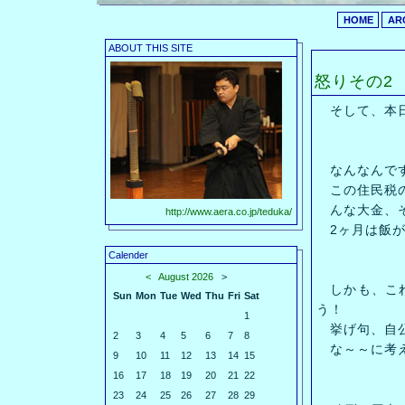
HOME
AR
ABOUT THIS SITE
怒りその2
そして、本日
なんなんで
この住民税
んな大金、そ
http://www.aera.co.jp/teduka/
2ヶ月は飯が
Calender
<
August 2026
>
しかも、これ
Sun
Mon
Tue
Wed
Thu
Fri
Sat
う！
1
挙げ句、自公
2
3
4
5
6
7
8
な～～に考え
9
10
11
12
13
14
15
16
17
18
19
20
21
22
23
24
25
26
27
28
29