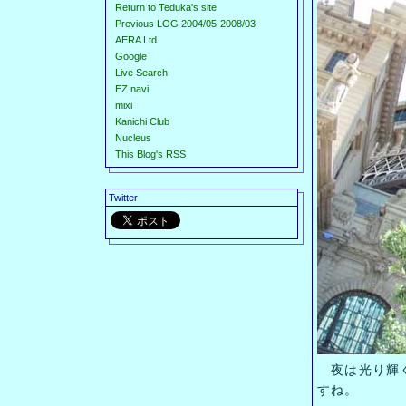
Return to Teduka's site
Previous LOG 2004/05-2008/03
AERA Ltd.
Google
Live Search
EZ navi
mixi
Kanichi Club
Nucleus
This Blog's RSS
Twitter
夜は光り輝く
すね。