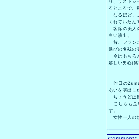
り、ラストシ
るところで、
なるほど、こ
くれていたん
客席の美人の
白い演出。
昔、フランスの
選びの名残の
今はもちろん
嬉しい男心(笑
昨日のZum
あいを演出し
ちょうど正反
こちらも是非
す。
女性一人の観
Comments