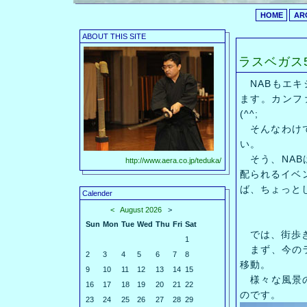
HOME
AR
ABOUT THIS SITE
ラスベガス
NABもエキ
ます。カンフ
(^^;
そんなわけで
い。
そう、NAB
http://www.aera.co.jp/teduka/
配られるイベ
ば、ちょっとし
Calender
<
August 2026
>
Sun
Mon
Tue
Wed
Thu
Fri
Sat
では、街歩
1
まず、今のラ
2
3
4
5
6
7
8
移動。
9
10
11
12
13
14
15
様々な風景の
16
17
18
19
20
21
22
のです。
23
24
25
26
27
28
29