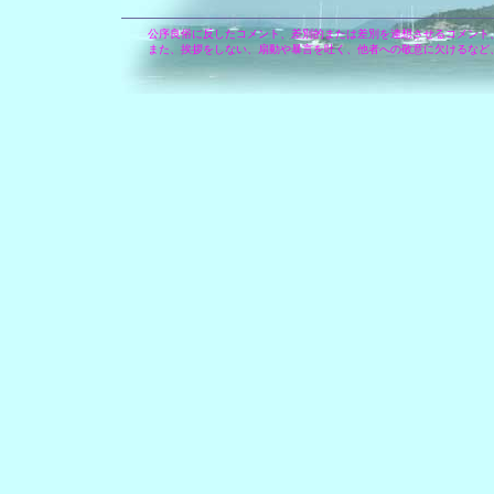
公序良俗に反したコメント、差別的または差別を連想させるコメント
また、挨拶をしない、扇動や暴言を吐く、他者への敬意に欠けるなど