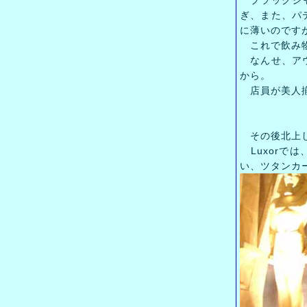
ブラックジャ
ぎ、また、パ
に薄いのです
これで飲み物
なんせ、アウ
から。
店員が美人揃
その後北上し
Luxorで
い、ツタンカ