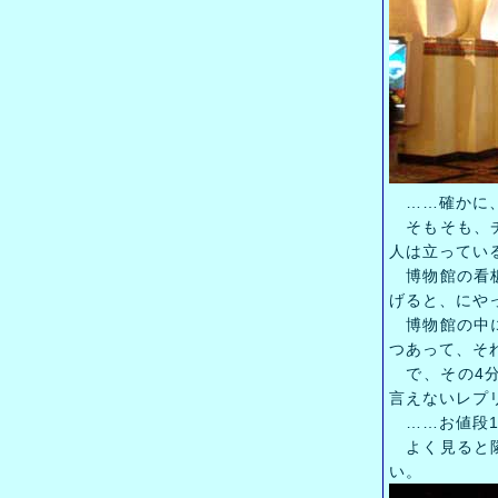
……確かに、
そもそも、チ
人は立ってい
博物館の看板
げると、にや
博物館の中に
つあって、そ
で、その4分
言えないレプ
……お値段1
よく見ると隣
い。