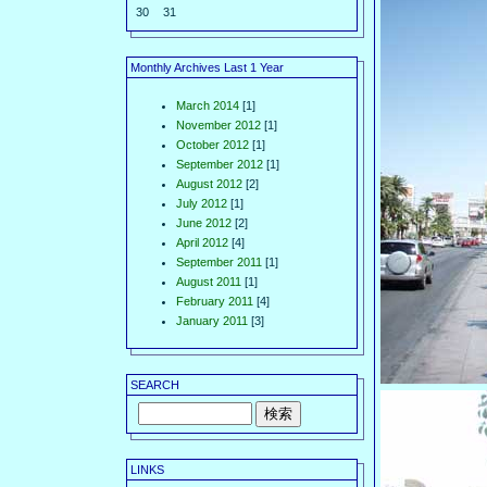
30
31
Monthly Archives Last 1 Year
March 2014
[1]
November 2012
[1]
October 2012
[1]
September 2012
[1]
August 2012
[2]
July 2012
[1]
June 2012
[2]
April 2012
[4]
September 2011
[1]
August 2011
[1]
February 2011
[4]
January 2011
[3]
SEARCH
LINKS