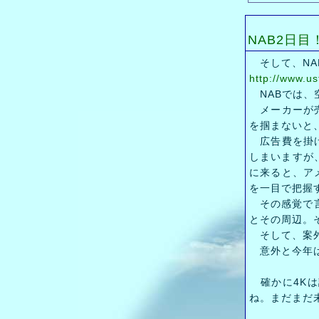
NAB2日目
そして、NA
http://www.u
NABでは、
メーカーが売
を掴まないと
広告費を掛け
しまいますが
に来ると、ア
を一目で把握
その感覚で言うと
とその周辺。そ
そして、案外
意外と今年は
確かに4Kは
ね。まだまだ