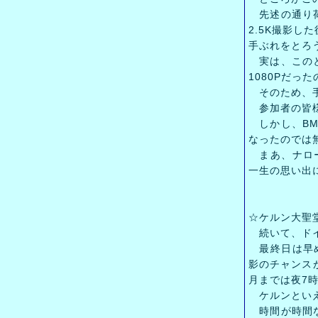
先述の通り荷
2.5K撮影
手ぶれをとろ
実は、このとき
1080Pだっ
そのため、手
参加者の皆様
しかし、BMC
なったのでは
まあ、ナロー
一生の思い出に
☆ケルン大聖
続いて、ドイツ
最終日は早め
影のチャンス
月までは夜7時
ケルンといえ
時間が時間な