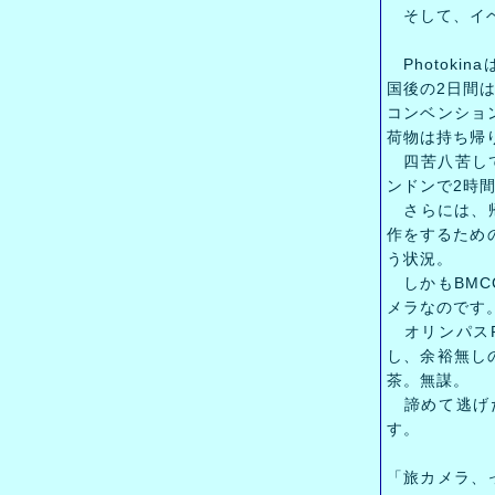
そして、イベ
Photoki
国後の2日間は
コンベンショ
荷物は持ち帰
四苦八苦して
ンドンで2時
さらには、帰国
作をするため
う状況。
しかもBMC
メラなのです
オリンパスP
し、余裕無し
茶。無謀。
諦めて逃げだ
す。
「旅カメラ、