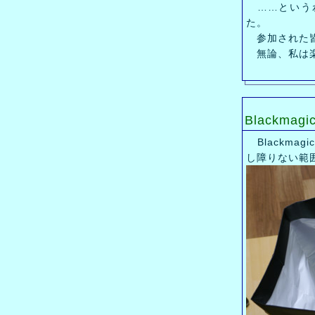
……というわ
た。
参加された皆
無論、私は楽
Blackmagi
Blackmag
し障りない範