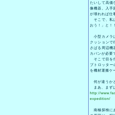
たいして高価
像機器。入手
が壊れれば仕
そこで、私は
おう！」と！
小型カメラは
クッションで
さばる周辺機
カバンが必要
そこで目を付
ブトロッターの新
を機材運搬ケ
何が違うか
まあ、まずは
http://www.f
expedition/
南極探検にお