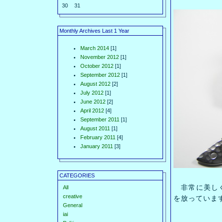
30
31
Monthly Archives Last 1 Year
March 2014
[1]
November 2012
[1]
October 2012
[1]
September 2012
[1]
August 2012
[2]
July 2012
[1]
June 2012
[2]
April 2012
[4]
September 2011
[1]
August 2011
[1]
February 2011
[4]
January 2011
[3]
CATEGORIES
非常に美しく
All
creative
を放っていま
General
iai