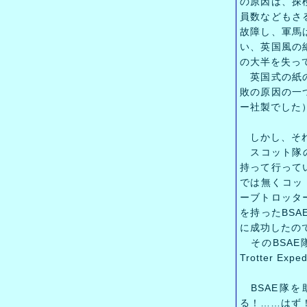
の原因は、探
員数などもさ
故障し、軍馬
い、英国風の
の大半を失っ
英国式の紙の
敗の原因の一
ー社製でした
しかし、それ
スコット隊の
持って行って
では無くコッ
ーブトロッタ
を持ったBS
に成功したの
そのBSAE
Trotter Exp
BSAE隊を
る！……はず