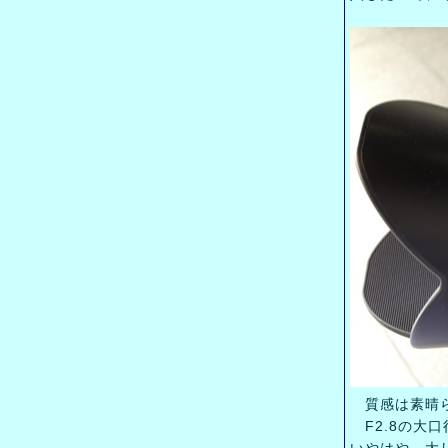
質感は素晴ら
F2.8の大