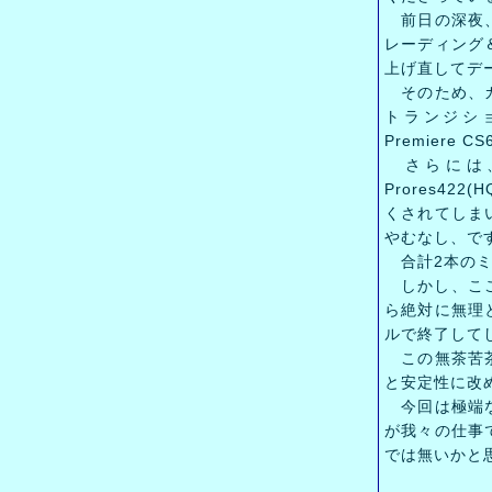
前日の深夜、
レーディング
上げ直してデ
そのため、カ
トランジション
Premier
さらには、A
Prores4
くされてしま
やむなし、で
合計2本のミニ
しかし、ここは
ら絶対に無理
ルで終了して
この無茶苦茶な
と安定性に改
今回は極端な
が我々の仕事
では無いかと