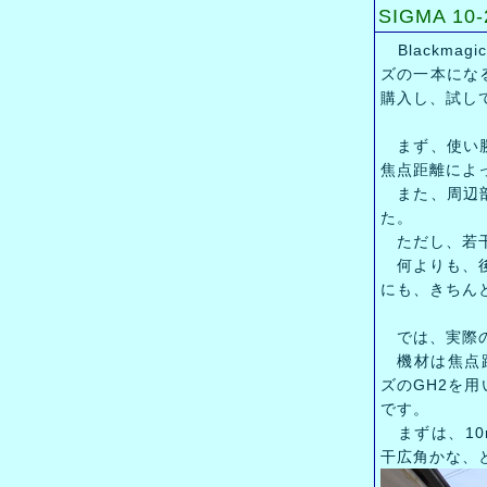
SIGMA 10
Blackmag
ズの一本になるで
購入し、試し
まず、使い勝
焦点距離によ
また、周辺部
た。
ただし、若干
何よりも、後
にも、きちん
では、実際の
機材は焦点距
ズのGH2を用
です。
まずは、10m
干広角かな、