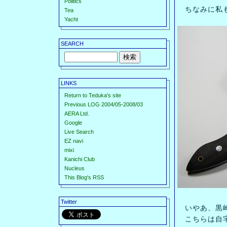
Politics
ちなみに私も
Tea
Yacht
SEARCH
LINKS
Return to Teduka's site
Previous LOG 2004/05-2008/03
AERA Ltd.
Google
Live Search
EZ navi
mixi
Kanichi Club
Nucleus
This Blog's RSS
Twitter
いやあ、黒崎
こちらは自宅