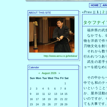
HOME
AR
«Prev ||
1
|
2
|
ABOUT THIS SITE
タケフナイ
福井県の武生
なかでも、佐
物を洋鉄で作
刃物文化を創
それから数十
http://www.aera.co.jp/teduka/
行われつつあ
武生の若手ナ
ョーを総なめ
Calender
<
August 2026
>
その中から一
Sun
Mon
Tue
Wed
Thu
Fri
Sat
中でも和のテ
1
いということ
2
3
4
5
6
7
8
か、屋外活動
9
10
11
12
13
14
15
いのですが、
16
17
18
19
20
21
22
ても大事です
23
24
25
26
27
28
29