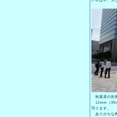
いやはや、大
秋葉原の街
12mm（3
写ります。
ありがちな樽