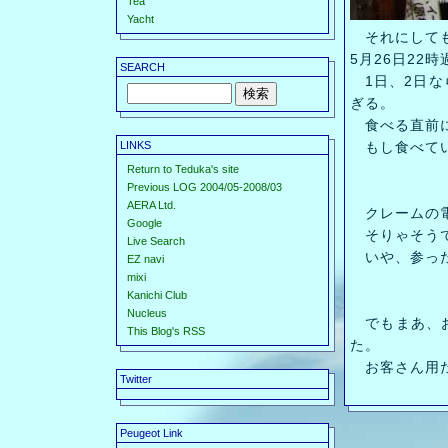
Tea
Yacht
それにしても
5月26日22
SEARCH
1日、2日な
ぎる。
食べる直前に
LINKS
もし食べてい
Return to Teduka's site
Previous LOG 2004/05-2008/03
AERA Ltd.
クレームの電
Google
そりゃそう
Live Search
いや、参っ
EZ navi
mixi
Kanichi Club
Nucleus
でもまあ、お
This Blog's RSS
た。
お客さん用だ
Twitter
Peugeot Link