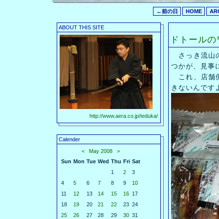
←前の日
HOME
AR
ABOUT THIS SITE
ドトールの
さっき流山の
つかが、見事
これ、店舗側
きないんです
http://www.aera.co.jp/teduka/
Calender
<
May 2008
>
Sun
Mon
Tue
Wed
Thu
Fri
Sat
1
2
3
4
5
6
7
8
9
10
11
12
13
14
15
16
17
18
19
20
21
22
23
24
25
26
27
28
29
30
31