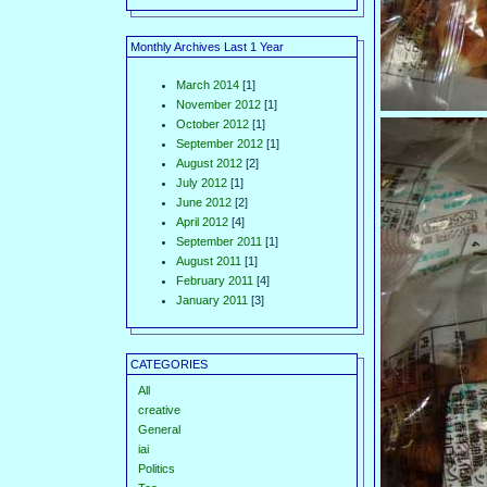
Monthly Archives Last 1 Year
March 2014
[1]
November 2012
[1]
October 2012
[1]
September 2012
[1]
August 2012
[2]
July 2012
[1]
June 2012
[2]
April 2012
[4]
September 2011
[1]
August 2011
[1]
February 2011
[4]
January 2011
[3]
CATEGORIES
All
creative
General
iai
Politics