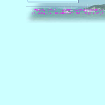
公序良俗に反したコメント、差別的または差別を連想させるコメント
また、挨拶をしない、扇動や暴言を吐く、他者への敬意に欠けるなど