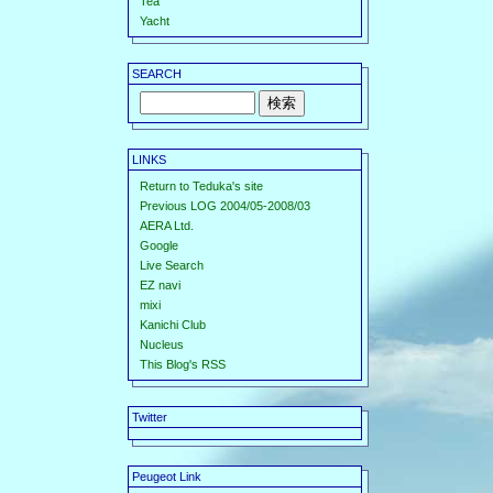
Tea
Yacht
SEARCH
LINKS
Return to Teduka's site
Previous LOG 2004/05-2008/03
AERA Ltd.
Google
Live Search
EZ navi
mixi
Kanichi Club
Nucleus
This Blog's RSS
Twitter
Peugeot Link