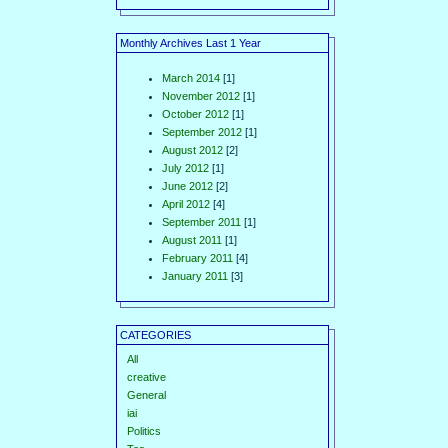
Monthly Archives Last 1 Year
March 2014
[1]
November 2012
[1]
October 2012
[1]
September 2012
[1]
August 2012
[2]
July 2012
[1]
June 2012
[2]
April 2012
[4]
September 2011
[1]
August 2011
[1]
February 2011
[4]
January 2011
[3]
CATEGORIES
All
creative
General
iai
Politics