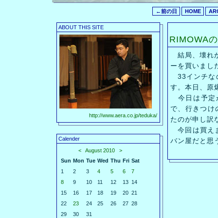
←前の日
HOME
AR
ABOUT THIS SITE
RIMOWA
結局、壊れか
ーを買いまし
33インチな
す。本日、原
今日は予定が
で、行きつけ
http://www.aera.co.jp/teduka/
たのが申し訳
今回は買えま
Calender
バン屋だと思
<
August 2010
>
Sun
Mon
Tue
Wed
Thu
Fri
Sat
1
2
3
4
5
6
7
8
9
10
11
12
13
14
15
16
17
18
19
20
21
22
23
24
25
26
27
28
29
30
31