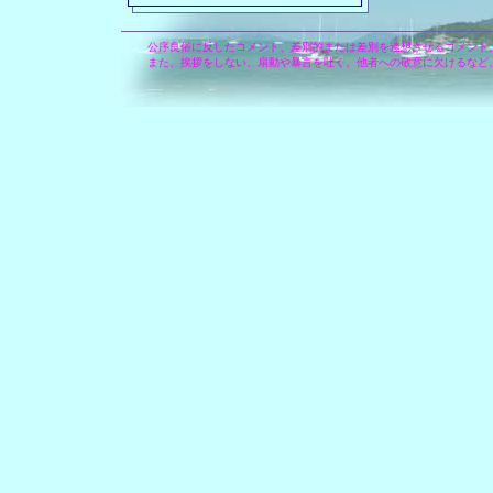
公序良俗に反したコメント、差別的または差別を連想させるコメント
また、挨拶をしない、扇動や暴言を吐く、他者への敬意に欠けるなど