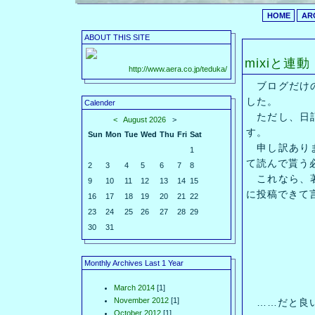
HOME
AR
ABOUT THIS SITE
mixiと連動
http://www.aera.co.jp/teduka/
ブログだけの
した。
Calender
ただし、日記
<
August 2026
>
す。
Sun
Mon
Tue
Wed
Thu
Fri
Sat
申し訳ありま
1
て読んで貰う
2
3
4
5
6
7
8
これなら、著
9
10
11
12
13
14
15
に投稿できて
16
17
18
19
20
21
22
23
24
25
26
27
28
29
30
31
Monthly Archives Last 1 Year
March 2014
[1]
November 2012
[1]
……だと良いの
October 2012
[1]