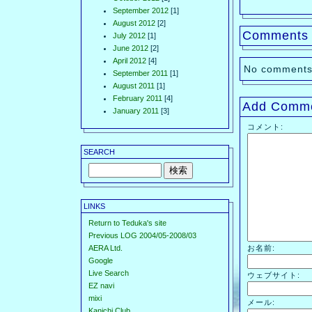
September 2012
[1]
August 2012
[2]
Comments
July 2012
[1]
June 2012
[2]
April 2012
[4]
No comments
September 2011
[1]
August 2011
[1]
February 2011
[4]
Add Comm
January 2011
[3]
コメント:
SEARCH
LINKS
Return to Teduka's site
Previous LOG 2004/05-2008/03
AERA Ltd.
お名前:
Google
Live Search
ウェブサイト:
EZ navi
mixi
メール:
Kanichi Club