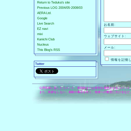
Return to Teduka's site
Previous LOG 2004/05-2008/03
AERA Ltd.
Google
Live Search
お名前:
EZ navi
mixi
ウェブサイト:
Kanichi Club
Nucleus
メール:
This Blog's RSS
情報を記憶
Twitter
公序良俗に反したコメント、差別的または差別を連想させるコメント
また、挨拶をしない、扇動や暴言を吐く、他者への敬意に欠けるなど