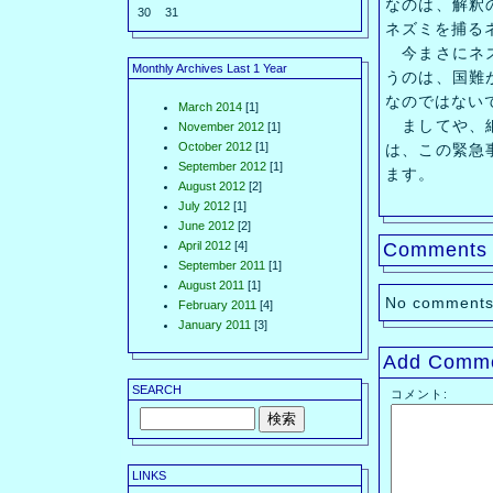
なのは、解釈
30
31
ネズミを捕る
今まさにネズ
Monthly Archives Last 1 Year
うのは、国難
なのではない
March 2014
[1]
ましてや、細
November 2012
[1]
October 2012
[1]
は、この緊急
September 2012
[1]
ます。
August 2012
[2]
July 2012
[1]
June 2012
[2]
April 2012
[4]
Comments
September 2011
[1]
August 2011
[1]
No comments
February 2011
[4]
January 2011
[3]
Add Comm
SEARCH
コメント:
LINKS