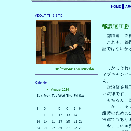
HOME
AR
ABOUT THIS SITE
都議選圧勝
都議選、皆様
これも、都民
証ではないか
しかしそれに
http://www.aera.co.jp/teduka/
ィブキャンペ
ん。
Calender
政治資金規正
<
August 2026
>
い法律です。
Sun
Mon
Tue
Wed
Thu
Fri
Sat
もちろん、政
1
しかし、あえ
2
3
4
5
6
7
8
維持のための
9
10
11
12
13
14
15
法律でもあり
16
17
18
19
20
21
22
今、この国難
23
24
25
26
27
28
29