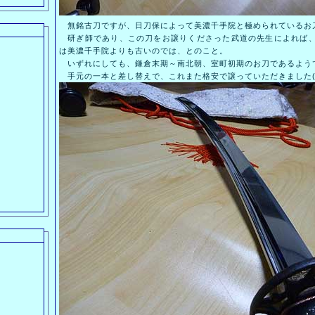
無銘古刀ですが、日刀保によって美濃千手院と極められているお
研ぎ師であり、この刀をお譲りくださった武道の先生によれば、
は美濃千手院よりも古いのでは、とのこと。
いずれにしても、鎌倉末期～南北朝、室町初期のお刀であるよう
手元の一本と差し替えで、これまた格安で譲っていただきました(^