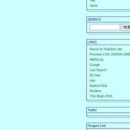
Tea
Yacht
SEARCH
LINKS
Return to Teduka's site
Previous LOG 2004/05-2008
AERA Ltd.
Google
Live Search
EZ navi
mixi
Kanichi Club
Nucleus
This Blog's RSS
Twitter
Peugeot Link