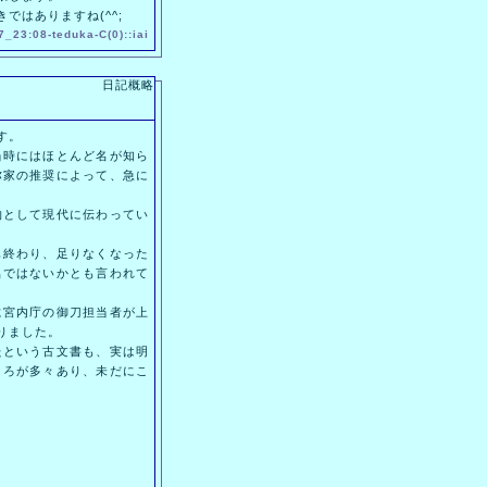
はありますね(^^;
7_23:08-
teduka
-
C(0)
::
iai
日記概略
す。
時にはほとんど名が知ら
弥家の推奨によって、急に
として現代に伝わってい
終わり、足りなくなった
名ではないかとも言われて
宮内庁の御刀担当者が上
りました。
という古文書も、実は明
ころが多々あり、未だにこ