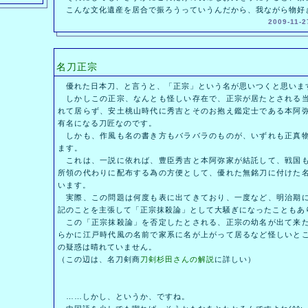
こんな文化遺産を居合で振ろうっていうんだから、我ながら物好きで
2009-11-2
名刀正宗
優れた日本刀、と言うと、「正宗」という名が思いつくと思いま
しかしこの正宗、なんとも怪しい存在で、正宗が居たとされる当
れて居らず、安土桃山時代に秀吉とそのお抱え鑑定士である本阿
有名になる刀匠なのです。
しかも、作風も名の書き方もバラバラのものが、いずれも正真物
ます。
これは、一説に依れば、豊臣秀吉と本阿弥家が結託して、戦国も
所領の代わりに配布する為の方便として、優れた無銘刀に付けた
います。
実際、この問題は何度も表に出てきており、一度など、明治期に
記のことを主張して「正宗抹殺論」として大騒ぎになったこともあ
この「正宗抹殺論」を否定したとされる、正宗の幼名が出て来た
らかに江戸時代風の名前で家系に名が上がって居るなど怪しいと
の疑惑は晴れていません。
（この辺は、名刀剣商
刀剣杉田さんの解説
に詳しい）
……しかし、というか、ですね。