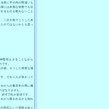
は当然に手の内の間違いも
戦場には未熟な状態でも出
斬れるものも斬れないこと
、二次大戦でこうした未
れたのではないかとも思っ
神聖性もさることながら
のです。
介錯。そうした神聖な場
す。それに人が加わって
れからの数百年の間に幾
ればなりません。
、必ず刀礼が必須です。
れから吸われるかも知れ
の対応という意味があり