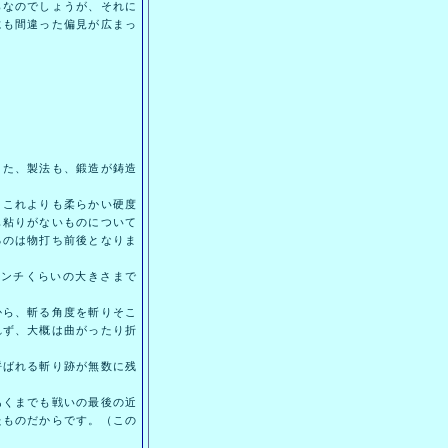
なのでしょうが、それに
にも間違った偏見が広まっ
た、製法も、鍛造が鋳造
これよりも柔らかい硬度
も粘りがないものについて
るのは物打ち前後となりま
センチくらいの大きさまで
ら、斬る角度を斬りそこ
れず、大概は曲がったり折
ばれる斬り跡が無数に残
くまでも戦いの最後の近
たものだからです。（この