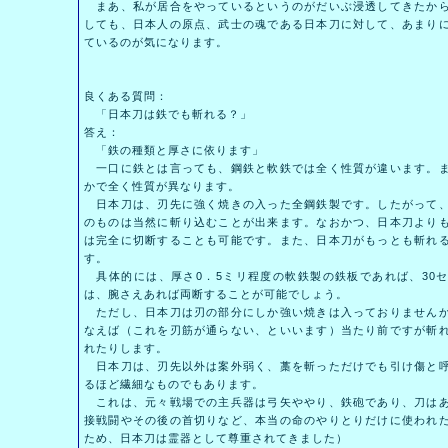
まあ、私が居合をやっているというのがだいぶ浸透してきたから
しても、日本人の原点、武士の魂である日本刀に対して、あまり
ているのが気になります。
良くある質問：
「日本刀は鉄でも斬れる？」
答え：
「鉄の種類と厚さに依ります」
一口に鉄とは言っても、鋼鉄と軟鉄では全く性質が違います。ま
かで全く性質が異なります。
日本刀は、刃先に強く焼きの入った全鋼鉄製です。したがって、
のものは当然に斬り込むことが出来ます。なおかつ、日本刀より
は完全に切断することも可能です。また、日本刀がもっとも斬れ
す。
具体的には、厚さ0．5ミリ程度の軟鉄製の鉄板であれば、30
は、腕さえあれば両断することが可能でしょう。
ただし、日本刀は刃の部分にしか強い焼きは入っておりませんか
なえば（これを刃筋が通らない、といいます）当たり前ですが斬
れたりします。
日本刀は、刃先以外は案外弱く、藁を斬っただけでも引け傷と呼
るほど繊細なものでもあります。
これは、元々戦場での主兵器は弓矢ややり、鉄砲であり、刀はあ
接戦闘やその後の首切りなど、本当の命のやりとりだけに使われ
ため、日本刀は霊器として尊重されてきました）