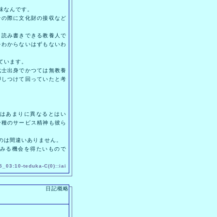
味なんです。
の際に文化財の接収など
読み書きできる教養人で
をわからないはずもないわ
ています。
士出身でかつては無教養
押しつけて回っていたと考
はあまりに異なるとはい
一種のサービス精神も彼ら
のは間違いありません。
みる機会を得たいもので
5_03:10-
teduka
-
C(0)
::
iai
日記概略