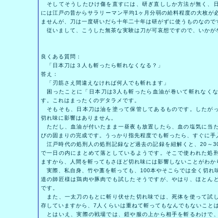
そしてそうしたひけ傷を直すには、研ぎ直ししか方法が無く、日
には江戸の昔からサラリーマン平均1ヶ月分弱の給料程度の大枚が
ませんが、刀は一度研いだら十年二十年は研がずに使うものなので
従いまして、こうした無茶な実験は刀が可哀想ですので、いかが
良くある質問：
「日本刀は３人も斬ったら斬れなくなる？」
答え：
「刃筋さえ間違えなければ何人でも斬れます」
困ったことに「日本刀は3人も斬ったら血油が巻いて斬れなくな
す。これはまったくのデタラメです。
そもそも、日本刀は油を塗って保管してあるものです。したがっ
切れ味に影響はありません。
ただし、血油が付いたまま一昼夜も放置したら、血の塩気に当た
びの固まりの完成です。うっかり指先程度でも斬ったら、すぐに手
江戸時代の処刑人の処刑記録など過去の記録を紐解くと、20～3
で一日の内にまとめて落としているようです。そこで使われた処
ますから、人間を斬ってもさほど切れ味には影響しないことがわか
実際、私自身、竹や藁を斬っても、100本やそこらでは全く切れ
道の師匠様は鶏肉や豚肉でも試したそうですが、やはり、ほとん
です。
また、一太刀のもとに斬り伏せた切れ味では、死体を使って試し
存していますから、7人くらいは重ねて斬ってもなんでもないこと
とはいえ、実際の戦場では、鎧や服の上から相手を斬るわけで、