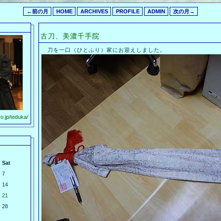
←前の月
HOME
ARCHIVES
PROFILE
ADMIN
次の月→
古刀、美濃千手院
刀を一口（ひとふり）家にお迎えしました。
o.jp/teduka/
Sat
7
14
21
28