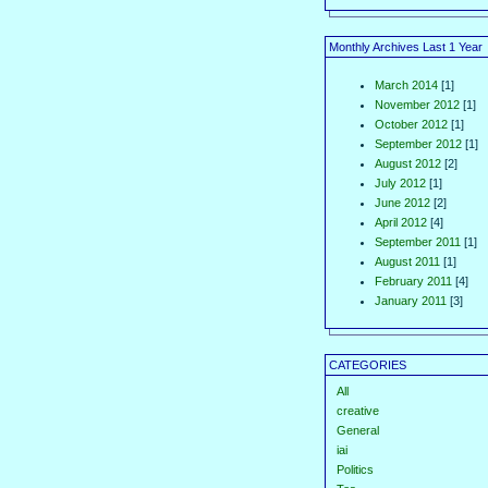
Monthly Archives Last 1 Year
March 2014
[1]
November 2012
[1]
October 2012
[1]
September 2012
[1]
August 2012
[2]
July 2012
[1]
June 2012
[2]
April 2012
[4]
September 2011
[1]
August 2011
[1]
February 2011
[4]
January 2011
[3]
CATEGORIES
All
creative
General
iai
Politics