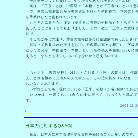
中国語を少しでも囓れば、そうかもなあとわかるんですよね(^^;
実は、「正宗」とは、中国語で「本物」とか「正当の」という意
で、秀吉は朝鮮出兵から中国進出を行った中国通で、本阿弥もそ
を手助けしたと言われています。
もちろん二者とも、漢文（要するに当時の中国語）をすらすらと
あったことは言うまでもありません。その二者が「正宗」の意味
けで。
そしてご存じの通り、秀吉の性格は多分に諧謔的であったとされ
武張って教養溢れた振りをしている名家の面々を相手に、下級武
だった自分が、中国語で「本物」という名の偽刀を領地代わりに
えると、なんとも彼らしいのではないかと思えるのです。
もっとも、秀吉が押しつけたとされる「正宗」の数々は、作風
え、どれも極めて上出来の刀ですから、この辺の抜かりのなさ、
しいな、と思えます。
いずれにしても、現代に伝わる「正宗」の数々が名刀揃いである
いつかは、一度くらいは自らの手に持って、じっくりと眺めて
す。
2009-11-2
日本刀に対するQ&A例
最近、日本刀に対する理不尽な質問を受けることが多いのです。