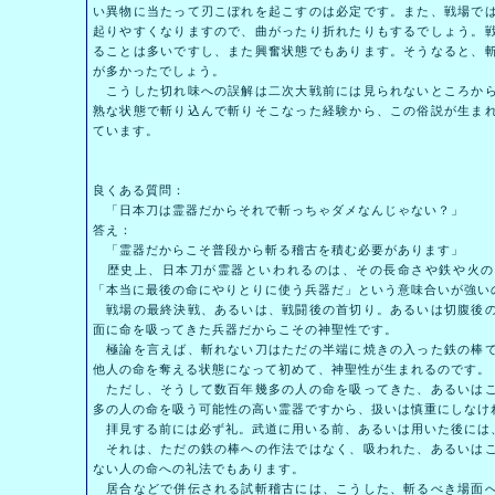
い異物に当たって刃こぼれを起こすのは必定です。また、戦場で
起りやすくなりますので、曲がったり折れたりもするでしょう。
ることは多いですし、また興奮状態でもあります。そうなると、
が多かったでしょう。
こうした切れ味への誤解は二次大戦前には見られないところから
熟な状態で斬り込んで斬りそこなった経験から、この俗説が生ま
ています。
良くある質問：
「日本刀は霊器だからそれで斬っちゃダメなんじゃない？」
答え：
「霊器だからこそ普段から斬る稽古を積む必要があります」
歴史上、日本刀が霊器といわれるのは、その長命さや鉄や火の
「本当に最後の命にやりとりに使う兵器だ」という意味合いが強い
戦場の最終決戦、あるいは、戦闘後の首切り。あるいは切腹後の
面に命を吸ってきた兵器だからこその神聖性です。
極論を言えば、斬れない刀はただの半端に焼きの入った鉄の棒で
他人の命を奪える状態になって初めて、神聖性が生まれるのです。
ただし、そうして数百年幾多の人の命を吸ってきた、あるいはこ
多の人の命を吸う可能性の高い霊器ですから、扱いは慎重にしなけ
拝見する前には必ず礼。武道に用いる前、あるいは用いた後には
それは、ただの鉄の棒への作法ではなく、吸われた、あるいはこ
ない人の命への礼法でもあります。
居合などで併伝される試斬稽古には、こうした、斬るべき場面へ