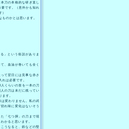
本刀の本格的な研ぎ直し
必要です。（意外かも知れ
す）
なものかとは思います。
る」という俗説がありま
て、血油が巻いても全く
って翌日には見事な赤さ
入れは必要です。
0人くらいの首を一本の刀
刑人の刀は未だに残ってい
ります。
味は変わりません。私の武
ど切れ味に変化はないそう
た「七つ胴」の刀まで現
はわかると思います。
こうなると、鉄などの堅