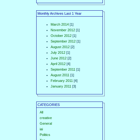
Monthly Archives Last 1 Year
March 2014
[1]
November 2012
[1]
October 2012
[1]
September 2012
[1]
August 2012
[2]
July 2012
[1]
June 2012
[2]
April 2012
[4]
September 2011
[1]
August 2011
[1]
February 2011
[4]
January 2011
[3]
CATEGORIES
All
creative
General
iai
Politics