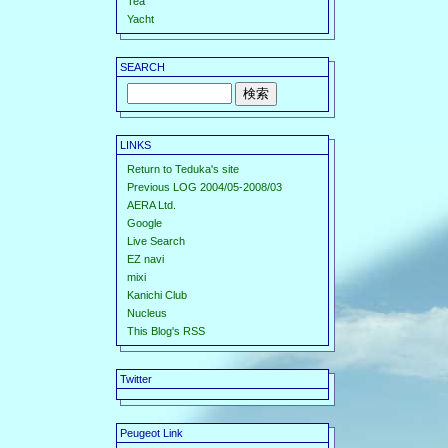
Tea
Yacht
SEARCH
LINKS
Return to Teduka's site
Previous LOG 2004/05-2008/03
AERA Ltd.
Google
Live Search
EZ navi
mixi
Kanichi Club
Nucleus
This Blog's RSS
Twitter
Peugeot Link