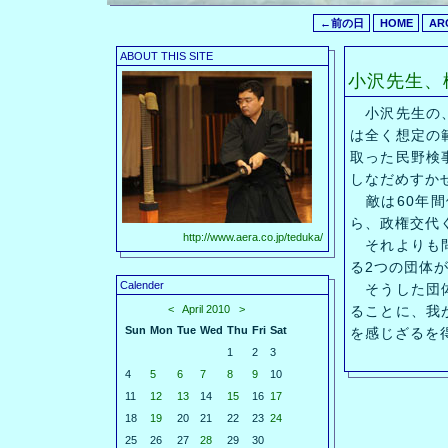
←前の日
HOME
AR
ABOUT THIS SITE
小沢先生、
小沢先生の、
は全く想定の
取った民野検
しなだめすか
敵は60年間
ら、政権交代
http://www.aera.co.jp/teduka/
それよりも問
る2つの団体
Calender
そうした団体
<
April 2010
>
ることに、我
Sun
Mon
Tue
Wed
Thu
Fri
Sat
を感じざるを
1
2
3
4
5
6
7
8
9
10
11
12
13
14
15
16
17
18
19
20
21
22
23
24
25
26
27
28
29
30