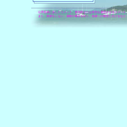
公序良俗に反したコメント、差別的または差別を連想させるコメント
また、挨拶をしない、扇動や暴言を吐く、他者への敬意に欠けるなど