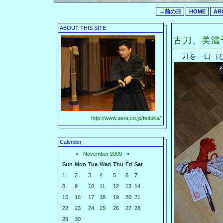
←前の日
HOME
AR
ABOUT THIS SITE
古刀、美濃
刀を一口（ひ
http://www.aera.co.jp/teduka/
Calender
<
November 2009
>
Sun
Mon
Tue
Wed
Thu
Fri
Sat
1
2
3
4
5
6
7
8
9
10
11
12
13
14
15
16
17
18
19
20
21
22
23
24
25
26
27
28
29
30