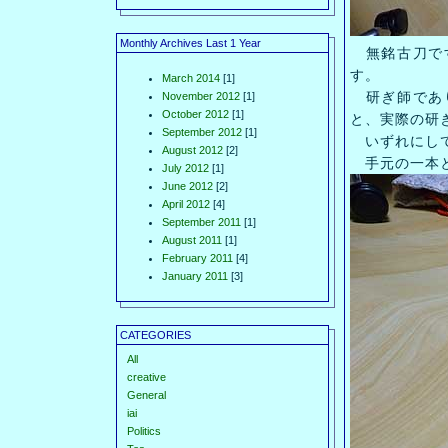
Monthly Archives Last 1 Year
無銘古刀です
す。
March 2014
[1]
研ぎ師であり
November 2012
[1]
October 2012
[1]
と、実際の研
September 2012
[1]
いずれにして
August 2012
[2]
手元の一本と
July 2012
[1]
June 2012
[2]
April 2012
[4]
September 2011
[1]
August 2011
[1]
February 2011
[4]
January 2011
[3]
CATEGORIES
All
creative
General
iai
Politics