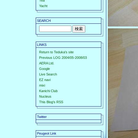
Tea
Yacht
SEARCH
LINKS
Return to Teduka's site
Previous LOG 2004/05-2008/03
AERA Ltd.
Google
Live Search
EZ navi
mixi
Kanichi Club
Nucleus
This Blog's RSS
Twitter
Peugeot Link