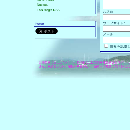
Nucleus
This Blog's RSS
お名前:
ウェブサイト:
Twitter
メール:
情報を記憶
公序良俗に反したコメント、差別的または差別を連想させるコメント
また、挨拶をしない、扇動や暴言を吐く、他者への敬意に欠けるなど