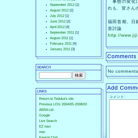
事態の変化に
September 2012
[1]
れも、皆さん
August 2012
[2]
July 2012
[1]
福田首相、日
June 2012
[2]
April 2012
[4]
首討論
September 2011
[1]
http://www.j
August 2011
[1]
February 2011
[4]
January 2011
[3]
Comments
SEARCH
No comments
Add Comm
LINKS
コメント:
Return to Teduka's site
Previous LOG 2004/05-2008/03
AERA Ltd.
Google
Live Search
EZ navi
mixi
Kanichi Club