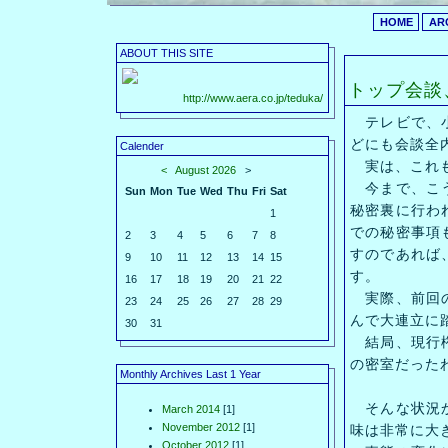
HOME
AR
ABOUT THIS SITE
トップ会談
http://www.aera.co.jp/teduka/
テレビで、小
どにも会談全
Calender
実は、これも
<
August 2026
>
今まで、こう
Sun
Mon
Tue
Wed
Thu
Fri
Sat
秘密裏に行わ
1
での秘密事項
2
3
4
5
6
7
8
すのであれば
9
10
11
12
13
14
15
す。
16
17
18
19
20
21
22
実際、前回の
23
24
25
26
27
28
29
んで大連立に
30
31
結局、現行権
の密室だった
Monthly Archives Last 1 Year
そんな状況か
March 2014
[1]
November 2012
[1]
味は非常に大
October 2012
[1]