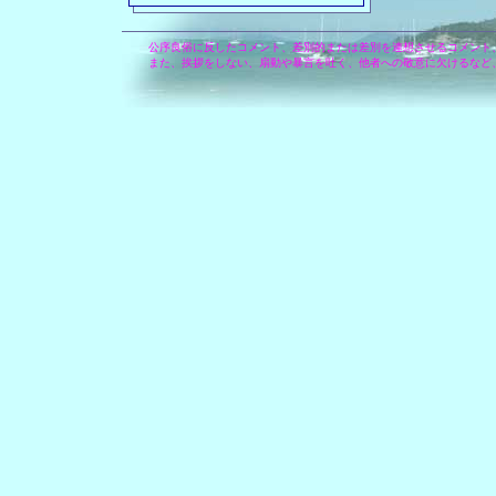
公序良俗に反したコメント、差別的または差別を連想させるコメント
また、挨拶をしない、扇動や暴言を吐く、他者への敬意に欠けるなど