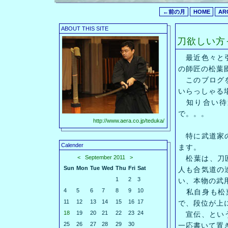
←前の月
HOME
AR
ABOUT THIS SITE
刀欲しい方
最近色々と引
の師匠の松葉
このブログを
いらっしゃる
知り合い待
で。。。
http://www.aera.co.jp/teduka/
特に武道家の
Calender
ます。
<
September 2011
>
松葉は、刀匠
Sun
Mon
Tue
Wed
Thu
Fri
Sat
人も合気道の
1
2
3
い、本物の武
4
5
6
7
8
9
10
私自身も松葉
11
12
13
14
15
16
17
で、段位が上
18
19
20
21
22
23
24
宣伝、という
25
26
27
28
29
30
一応書いて置