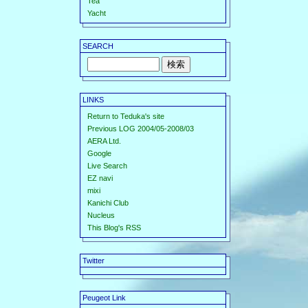
Tea
Yacht
SEARCH
LINKS
Return to Teduka's site
Previous LOG 2004/05-2008/03
AERA Ltd.
Google
Live Search
EZ navi
mixi
Kanichi Club
Nucleus
This Blog's RSS
Twitter
Peugeot Link