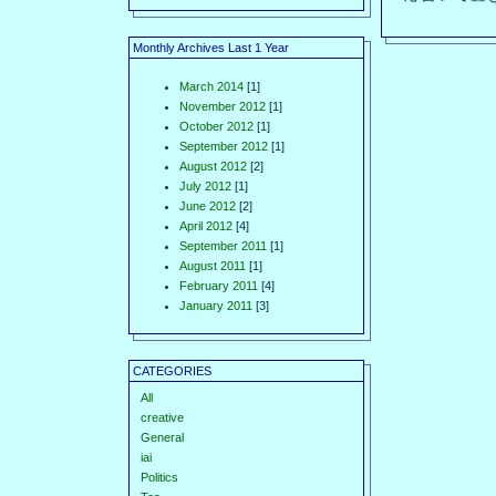
Monthly Archives Last 1 Year
March 2014
[1]
November 2012
[1]
October 2012
[1]
September 2012
[1]
August 2012
[2]
July 2012
[1]
June 2012
[2]
April 2012
[4]
September 2011
[1]
August 2011
[1]
February 2011
[4]
January 2011
[3]
CATEGORIES
All
creative
General
iai
Politics