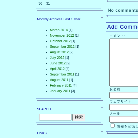
30
31
No comments
Monthly Archives Last 1 Year
Add Comm
March 2014
[1]
November 2012
[1]
コメント:
October 2012
[1]
September 2012
[1]
August 2012
[2]
July 2012
[1]
June 2012
[2]
April 2012
[4]
September 2011
[1]
August 2011
[1]
February 2011
[4]
お名前:
January 2011
[3]
ウェブサイト:
SEARCH
メール:
情報を記憶
LINKS