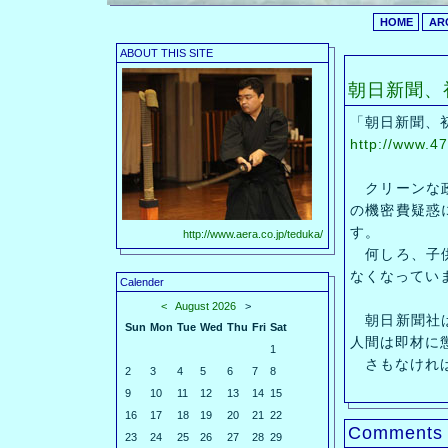
HOME
AR
ABOUT THIS SITE
朝日新聞
「朝日新聞、
http://www.
クリーンな政
の機密費疑惑
す。
http://www.aera.co.jp/teduka/
何しろ、子供
なくなってい
Calender
<
August 2026
>
朝日新聞社は
Sun
Mon
Tue
Wed
Thu
Fri
Sat
人間は即材に
1
さもなければ
2
3
4
5
6
7
8
9
10
11
12
13
14
15
16
17
18
19
20
21
22
Comments
23
24
25
26
27
28
29