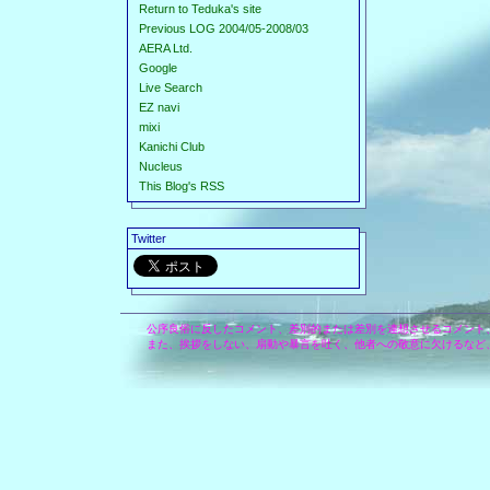
Return to Teduka's site
Previous LOG 2004/05-2008/03
AERA Ltd.
Google
Live Search
EZ navi
mixi
Kanichi Club
Nucleus
This Blog's RSS
Twitter
公序良俗に反したコメント、差別的または差別を連想させるコメント
また、挨拶をしない、扇動や暴言を吐く、他者への敬意に欠けるなど