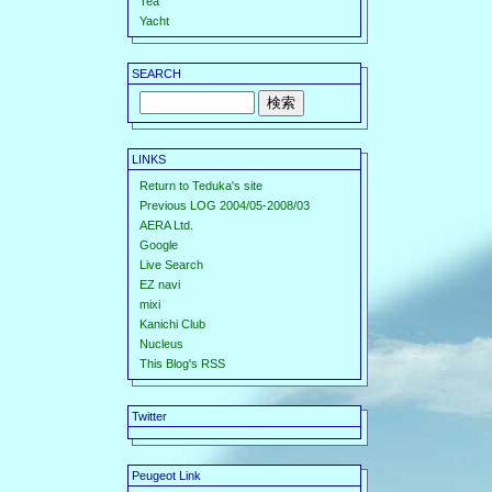
Tea
Yacht
SEARCH
LINKS
Return to Teduka's site
Previous LOG 2004/05-2008/03
AERA Ltd.
Google
Live Search
EZ navi
mixi
Kanichi Club
Nucleus
This Blog's RSS
Twitter
Peugeot Link