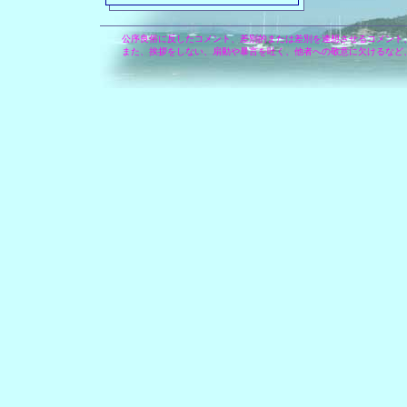
公序良俗に反したコメント、差別的または差別を連想させるコメント
また、挨拶をしない、扇動や暴言を吐く、他者への敬意に欠けるなど