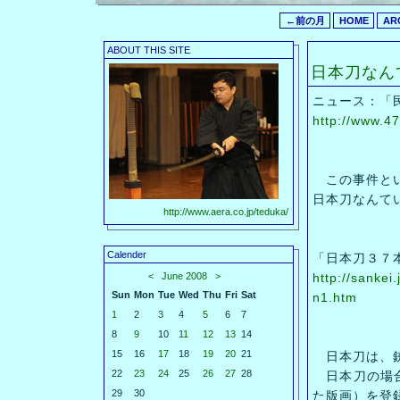
←前の月
HOME
AR
ABOUT THIS SITE
日本刀なん
ニュース：「
http://www.
この事件とい
日本刀なんて
http://www.aera.co.jp/teduka/
Calender
「日本刀３７
<
June 2008
>
http://sanke
Sun
Mon
Tue
Wed
Thu
Fri
Sat
n1.htm
1
2
3
4
5
6
7
8
9
10
11
12
13
14
15
16
17
18
19
20
21
日本刀は、銃
22
23
24
25
26
27
28
日本刀の場合
29
30
た版画）を登