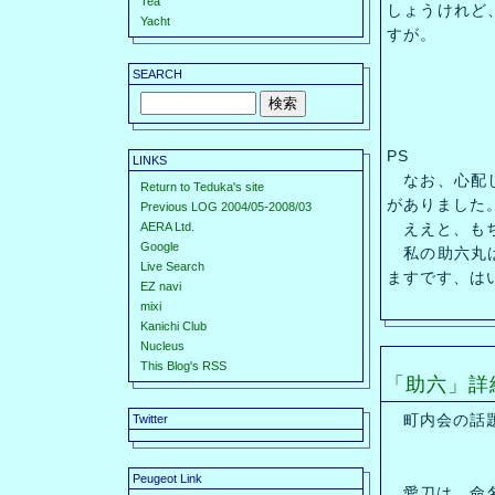
Tea
しょうけれど
Yacht
すが。
SEARCH
PS
LINKS
なお、心配し
Return to Teduka's site
がありました
Previous LOG 2004/05-2008/03
AERA Ltd.
ええと、もち
Google
私の助六丸は
Live Search
ますです、は
EZ navi
mixi
Kanichi Club
Nucleus
This Blog's RSS
「助六」詳
町内会の話題
Twitter
Peugeot Link
愛刀は、命名