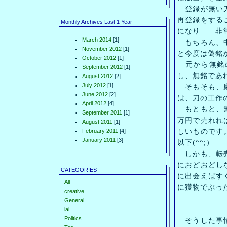
登録が無い刀
再登録をする
Monthly Archives Last 1 Year
になり……非
March 2014
[1]
もちろん、中
November 2012
[1]
と今度は偽銘
October 2012
[1]
元から無銘の
September 2012
[1]
し、無銘であ
August 2012
[2]
July 2012
[1]
そもそも、磨
June 2012
[2]
は、刀の工作
April 2012
[4]
もともと、無
September 2011
[1]
万円で売れれ
August 2011
[1]
しいものです
February 2011
[4]
January 2011
[3]
以下(^^;）
しかも、転売
におどおどし
CATEGORIES
に出会えばす
All
に獲物でぶった
creative
General
iai
Politics
そうした事情