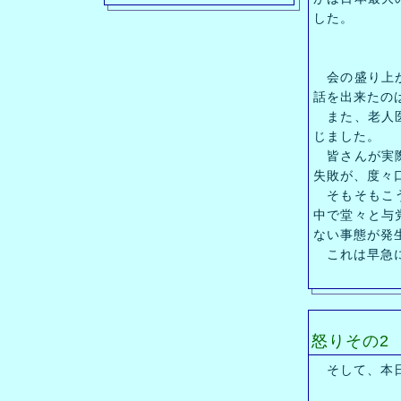
した。
会の盛り上が
話を出来たの
また、老人医
じました。
皆さんが実際
失敗が、度々
そもそもこう
中で堂々と与
ない事態が発
これは早急に
怒りその2
そして、本日