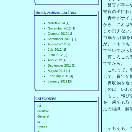
警官が手を切
警官の手にわ
Monthly Archives Last 1 Year
青年がナイフ
March 2014
[1]
から、これは
November 2012
[1]
しか思えない
October 2012
[1]
市民が刃物を
September 2012
[1]
が、そもそも
August 2012
[2]
July 2012
[1]
で開いてから
June 2012
[2]
何しろこの警
April 2012
[4]
ですから。
September 2011
[1]
これって、理
August 2011
[1]
して、青年が
February 2011
[4]
January 2011
[3]
押収物を返す
うのは、いわ
もし、転び公
CATEGORIES
を一瞬でも取
All
足の組織、解
creative
General
iai
Politics
そもそも、本