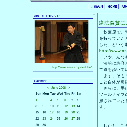
←前の月
HOME
AR
ABOUT THIS SITE
違法職質に
秋葉原で、青
を持っていた
した、という
http://www.a
いや、んなも
法的に許容さ
http://www.aera.co.jp/teduka/
て道を歩いて
まず、そもそ
Calender
こと自体が明
<
June 2008
>
さらに、手に
Sun
Mon
Tue
Wed
Thu
Fri
Sat
ツールナイフ
1
2
3
4
5
6
7
搬されていた
8
9
10
11
12
13
14
す。
15
16
17
18
19
20
21
22
23
24
25
26
27
28
29
30
しかも、この