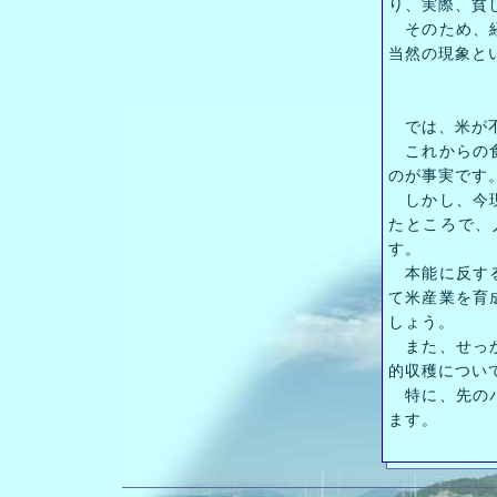
り、実際、貧
そのため、経
当然の現象と
では、米が不
これからの食
のが事実です
しかし、今現
たところで、
す。
本能に反する
て米産業を育
しょう。
また、せっか
的収穫につい
特に、先のバ
ます。