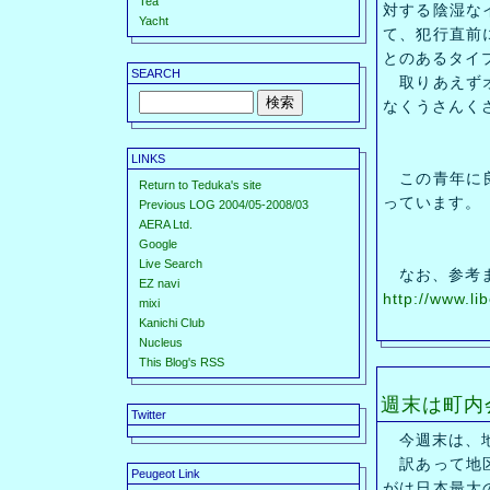
Tea
対する陰湿な
Yacht
て、犯行直前
とのあるタイ
SEARCH
取りあえずオ
なくうさんく
LINKS
この青年に良
Return to Teduka's site
っています。
Previous LOG 2004/05-2008/03
AERA Ltd.
Google
Live Search
なお、参考ま
EZ navi
http://www.li
mixi
Kanichi Club
Nucleus
This Blog's RSS
週末は町内
Twitter
今週末は、地
訳あって地区
Peugeot Link
がは日本最大