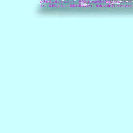
公序良俗に反したコメント、差別的または差別を連想させるコメント
また、挨拶をしない、扇動や暴言を吐く、他者への敬意に欠けるなど