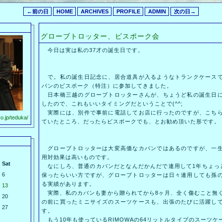
←前の日
HOME
ARCHIVES
PROFILE
ADMIN
次の日→
グローブトロッター、ビスポーク会
今日は実は私の37才の誕生日です。
で。私の誕生日記念に、居合道具が入るようなトランクケースで
バンのビスポーク（特注）に参加してきました。
日本橋三越のグローブトロッターさんが、ちょうど私の誕生日に
したので、これもいいタイミングだということで(^^;
実際には、別件で事前に電話してお店に行ったのですが、こちら
o.jp/teduka/
ていたところ、だったらビスポークでも、とお勧め頂いた形です。
グローブトロッターは大変高価なカバンではあるのですが、一生
用対効果は高いものです。
Sat
なにしろ、普通のカバンだとなんだかんだで連用して1年ちょっ
6
保ったらいい方ですが、グローブトロッターは日々連用しても孫
る実績があります。
13
実際、私のカバンも妻から贈られてから8ヶ月、全く傷むこと無
20
の前に買ったミニサイズのスーツケースも、出張のたびに活躍し
27
す。
もう10年も使っているRIMOWAの64リットルタイプのスーツ