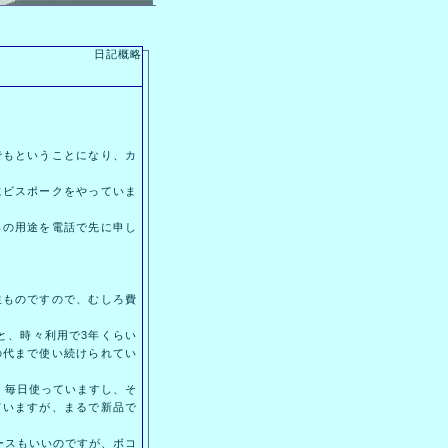
日記概略
もということになり、カ
ビスポークをやっていま
の用途を電話で先に申し
ものですので、むしろ費
と、時々利用で3年くらい
の代まで使い続けられてい
く毎日使っていますし、そ
ていますが、まるで新品で
ケースもいいのですが、ボコ