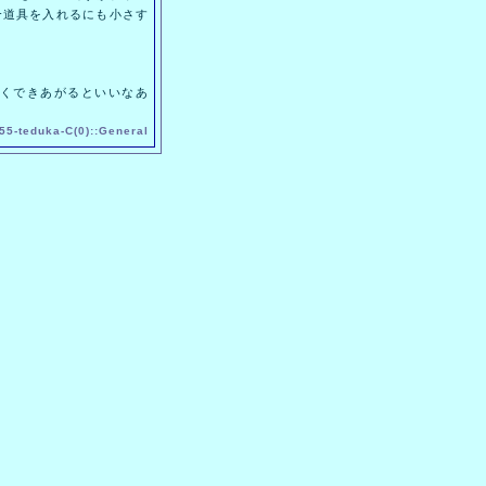
合道具を入れるにも小さす
くできあがるといいなあ
55-
teduka
-
C(0)
::
General