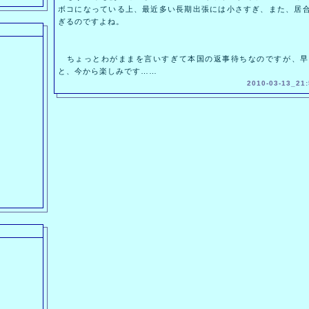
ボコになっている上、最近多い長期出張には小さすぎ、また、居
ぎるのですよね。
ちょっとわがままを言いすぎて本国の返事待ちなのですが、早
と、今から楽しみです……
2010-03-13_21: