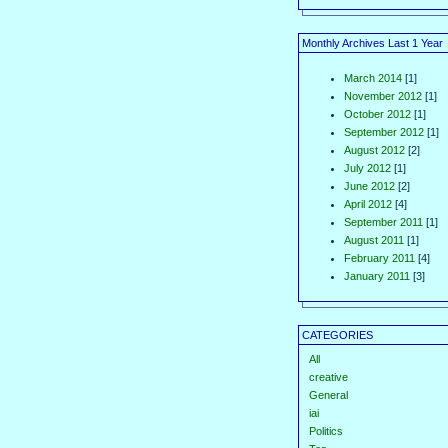
Monthly Archives Last 1 Year
March 2014
[1]
November 2012
[1]
October 2012
[1]
September 2012
[1]
August 2012
[2]
July 2012
[1]
June 2012
[2]
April 2012
[4]
September 2011
[1]
August 2011
[1]
February 2011
[4]
January 2011
[3]
CATEGORIES
All
creative
General
iai
Politics