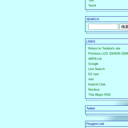
Tea
Yacht
SEARCH
LINKS
Return to Teduka's site
Previous LOG 2004/05-2008
AERA Ltd.
Google
Live Search
EZ navi
mixi
Kanichi Club
Nucleus
This Blog's RSS
Twitter
Peugeot Link