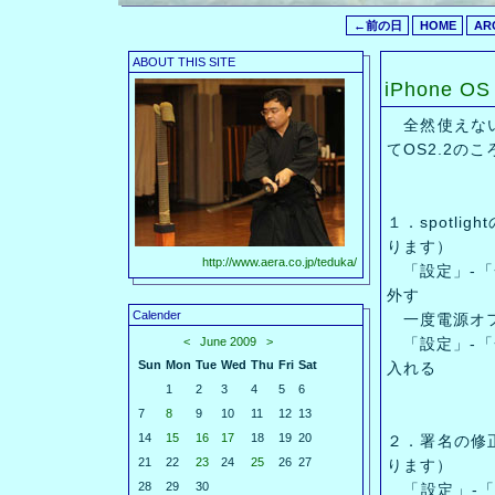
←前の日
HOME
AR
ABOUT THIS SITE
iPhone
全然使えない、
てOS2.2の
１．spotl
ります）
http://www.aera.co.jp/teduka/
「設定」-「
外す
Calender
一度電源オ
<
June 2009
>
「設定」-「
Sun
Mon
Tue
Wed
Thu
Fri
Sat
入れる
1
2
3
4
5
6
7
8
9
10
11
12
13
14
15
16
17
18
19
20
２．署名の修
21
22
23
24
25
26
27
ります）
28
29
30
「設定」-「