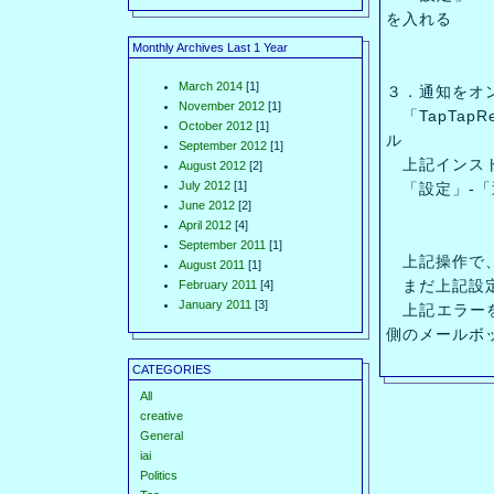
を入れる
Monthly Archives Last 1 Year
March 2014
[1]
３．通知をオ
November 2012
[1]
「TapTap
October 2012
[1]
ル
September 2012
[1]
上記インスト
August 2012
[2]
July 2012
[1]
「設定」-「
June 2012
[2]
April 2012
[4]
September 2011
[1]
上記操作で、
August 2011
[1]
まだ上記設定
February 2011
[4]
January 2011
[3]
上記エラーを
側のメールボ
CATEGORIES
All
creative
General
iai
Politics