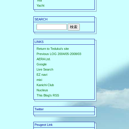
Tea
Yacht
SEARCH
LINKS
Return to Teduka's site
Previous LOG 2004/05-2008/03
AERA Ltd.
Google
Live Search
EZ navi
mixi
Kanichi Club
Nucleus
This Blog's RSS
Twitter
Peugeot Link