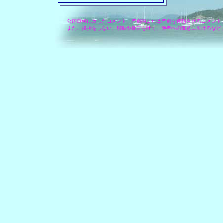
公序良俗に反したコメント、差別的または差別を連想させるコメント
また、挨拶をしない、扇動や暴言を吐く、他者への敬意に欠けるなど