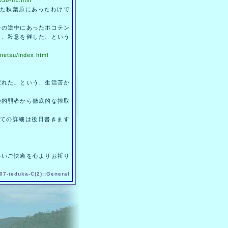
3036-n1.htm
た秋葉原にあったわけで
の途中にあったホコテン
と、殺意を催した、という
netsu/index.html
れた」という、生活苦か
的弱者から徹底的な搾取
ての詳細は後日書きます
いご快癒を心よりお祈り
07-
teduka
-
C(2)
::
General