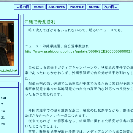
←前の日
HOME
ARCHIVES
PROFILE
ADMIN
次の日→
沖縄で野党勝利
暗く沈んでばかりもいられないので、明るいニュースでも。
ニュース：沖縄県議選、自公過半数割れ
http://www.asahi.com/politics/update/0608/SEB200806080002.
自公による選挙ネガティブキャンペーンや、秋葉原の事件での影
o.jp/teduka/
率であったにもかかわらず、沖縄県議選で自公党が過半数割れを
た。
創価公明の強い沖縄では民主党が弱体であるために苦戦が予想さ
者医療問題や昨今の基地問題での自公の高圧的な対応への反発か
ったものと思われます。
Sat
7
今回の選挙での最も重要な点は、極度の低投票率ながら、創価公
14
及ぼさなかったという一点につきます。
21
従来であればこの得票率なら、組織票に優れる公明党が信者の票
28
いたところでしょう。
事実、昨晩投票率が出た段階では、メディアなどでも出口調査の