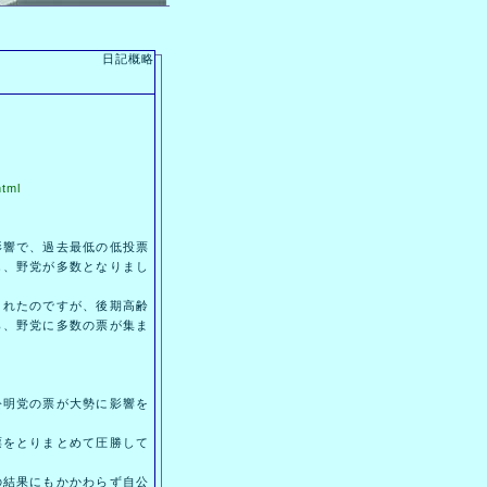
日記概略
html
響で、過去最低の低投票
し、野党が多数となりまし
れたのですが、後期高齢
ら、野党に多数の票が集ま
明党の票が大勢に影響を
をとりまとめて圧勝して
結果にもかかわらず自公