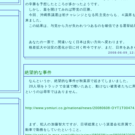
の辛勝を予想したところが多かったようです。
しかし、蓋を開けてみれば野党の圧勝。
今回、沖縄県議選は初チャレンジとなる民主党からも、４議席も
来ました。
この結果は、与党から力が失われつつあるのを確信できる選挙結
あなたの一票で、間違いなく日本は良い方向へ変わります。
格差拡大や治安の悪化が目に付く昨今ですが、まだ、日本をあき
2008-06-09_12:
絶望的な事件
なんというか、絶望的な事件が秋葉原で起きてしまいました。
20人弱をトラックで全速で轢いたあと、動けない被害者たちに
というのは尋常ではありません。
http://www.yomiuri.co.jp/national/news/20080608-OYT1T00474
まず、犯人の加藤智大ですが、日研総業という派遣会社所属で、
動車で勤務をしていたということ。