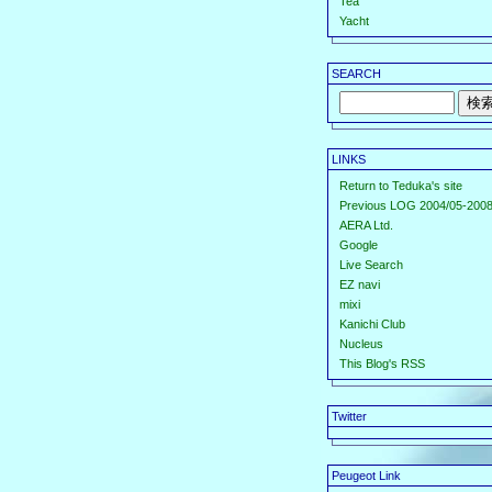
Tea
Yacht
SEARCH
LINKS
Return to Teduka's site
Previous LOG 2004/05-2008
AERA Ltd.
Google
Live Search
EZ navi
mixi
Kanichi Club
Nucleus
This Blog's RSS
Twitter
Peugeot Link