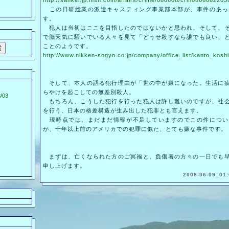
http://sankei.jp.msn.com/affairs/crime/080608/crm080608220
この日研総業の派遣キャスティング事業部本部が、事件のあっ
す。
犯人は当初はここを目指したのではないかと思われ、そして、そ
で脳天気に騒いでいる人々を見て「どうせ殺すなら誰でも良い」
ことのようです。
http://www.nikken-sogyo.co.jp/company/office_list/kanto_koshi
そして、本人の語る犯行理由が「世の中が嫌になった。生活に疲
らやけを起こしての無差別殺人。
/03
もちろん、こうした犯行を行った犯人は許し難いのですが、社会
を行う、日本の格差構造が生み出した犯罪とも言えます。
現時点では、まだまだ情報が不足していますのでこの件につい
が、十年以上前のアメリカでの犯罪に似た、とても嫌な事件です。
まずは、亡くなられた方のご冥福と、負傷者の方々の一日でも早
申し上げます。
2008-06-09_01: