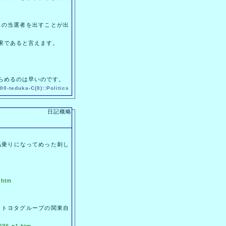
の当選者を出すことが出
果であると言えます。
らめるのは早いのです。
00-
teduka
-
C(0)
::
Politics
日記概略
馬乗りになってめった刺し
.htm
トヨタグループの関東自