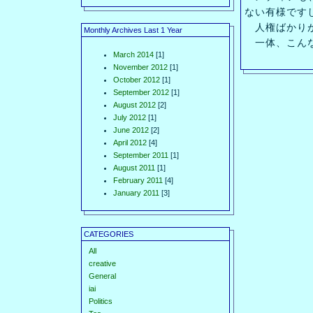
ない有様です
人権ばかりが
Monthly Archives Last 1 Year
一体、こんな
March 2014
[1]
November 2012
[1]
October 2012
[1]
September 2012
[1]
August 2012
[2]
July 2012
[1]
June 2012
[2]
April 2012
[4]
September 2011
[1]
August 2011
[1]
February 2011
[4]
January 2011
[3]
CATEGORIES
All
creative
General
iai
Politics