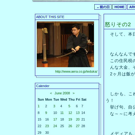
←前の日
HOME
AR
ABOUT THIS SITE
怒りその2
そして、本日
なんなんで
この住民税
んな大金、そ
http://www.aera.co.jp/teduka/
2ヶ月は飯が
Calender
<
June 2008
>
しかも、これ
Sun
Mon
Tue
Wed
Thu
Fri
Sat
う！
1
2
3
4
5
6
7
挙げ句、自公
8
9
10
11
12
13
14
な～～に考え
15
16
17
18
19
20
21
22
23
24
25
26
27
28
29
30
メディアも、