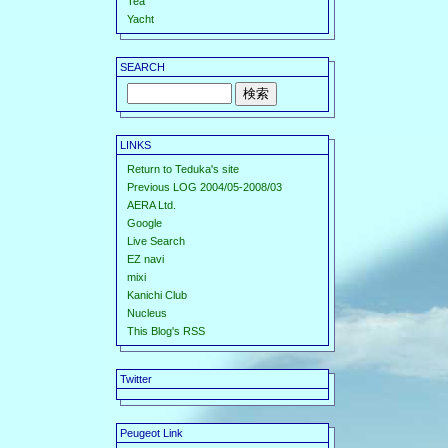
Tea
Yacht
SEARCH
LINKS
Return to Teduka's site
Previous LOG 2004/05-2008/03
AERA Ltd.
Google
Live Search
EZ navi
mixi
Kanichi Club
Nucleus
This Blog's RSS
Twitter
Peugeot Link