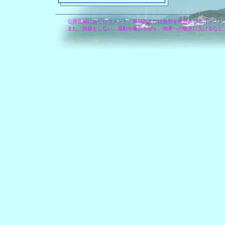
公序良俗に反したコメント、差別的または差別を連想させるコメント
また、挨拶をしない、扇動や暴言を吐く、他者への敬意に欠けるなど