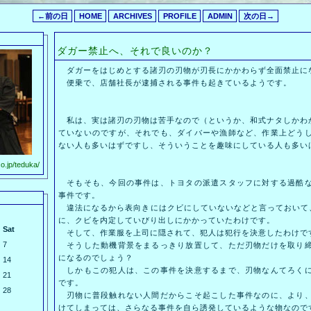
←前の日
HOME
ARCHIVES
PROFILE
ADMIN
次の日→
ダガー禁止へ、それで良いのか？
ダガーをはじめとする諸刃の刃物が刃長にかかわらず全面禁止に
便乗で、店舗社長が逮捕される事件も起きているようです。
私は、実は諸刃の刃物は苦手なので（というか、和式ナタしかわから
ていないのですが、それでも、ダイバーや漁師など、作業上どう
ない人も多いはずですし、そういうことを趣味にしている人も多い
o.jp/teduka/
そもそも、今回の事件は、トヨタの派遣スタッフに対する過酷な
事件です。
違法になるから表向きにはクビにしていないなどと言っておいて
に、クビを内定していびり出しにかかっていたわけです。
Sat
そして、作業服を上司に隠されて、犯人は犯行を決意したわけで
7
そうした動機背景をまるっきり放置して、ただ刃物だけを取り締
になるのでしょう？
14
しかもこの犯人は、この事件を決意するまで、刃物なんてろくに
21
です。
28
刃物に普段触れない人間だからこそ起こした事件なのに、より、
けてしまっては、さらなる事件を自ら誘発しているような物なので