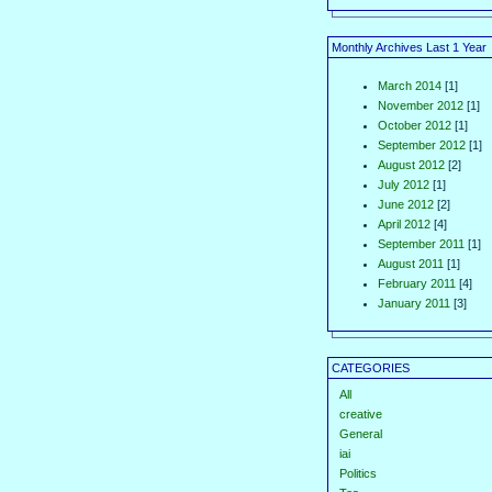
Monthly Archives Last 1 Year
March 2014
[1]
November 2012
[1]
October 2012
[1]
September 2012
[1]
August 2012
[2]
July 2012
[1]
June 2012
[2]
April 2012
[4]
September 2011
[1]
August 2011
[1]
February 2011
[4]
January 2011
[3]
CATEGORIES
All
creative
General
iai
Politics