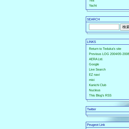
Tea
Yacht
SEARCH
LINKS
Return to Teduka's site
Previous LOG 2004/05-2008
AERA Ltd.
Google
Live Search
EZ navi
mixi
Kanichi Club
Nucleus
This Blog's RSS
Twitter
Peugeot Link