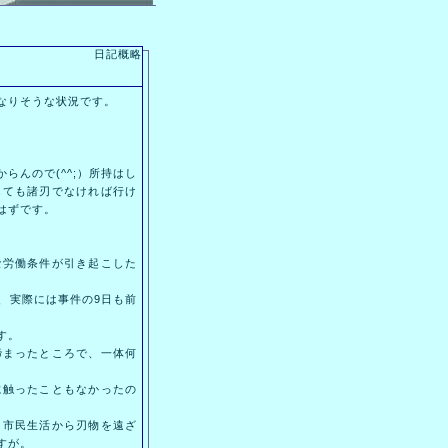
日記概略
なりそうな状況です。
んので(^^;）所持はし
しても諸刃でなければ行け
はずです。
労働条件が引き起こした
、実際には事件の9日も前
す。
まったところで、一体何
触ったこともなかったの
市民生活から刃物を遠ざ
すが。